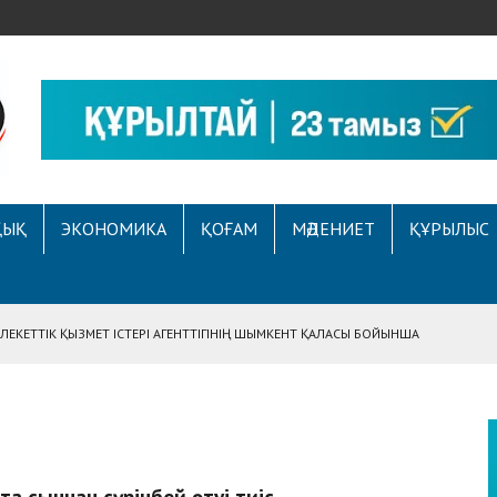
ҚЫҚ
ЭКОНОМИКА
ҚОҒАМ
МӘДЕНИЕТ
ҚҰРЫЛЫС
ЕКЕТТІК ҚЫЗМЕТ ІСТЕРІ АГЕНТТІГІНІҢ ШЫМКЕНТ ҚАЛАСЫ БОЙЫНША
АСЫНА ЖҮГІНГЕН АЗАМАТТЫҢ ҚҰҚЫҒЫ ҚАЛПЫНА КЕЛТІРІЛДІ
 АУҚЫМДЫ МЕРЕКЕЛІК ІС-ШАРА ӨТТІ
Е ҚҰҚЫҚТЫҚ САУАТТЫЛЫҚ МӘСЕЛЕЛЕРІ ТАЛҚЫЛАНДЫ
А СҰХБАТ БЕРІЛДІ
та сыннан сүрінбей өтуі тиіс