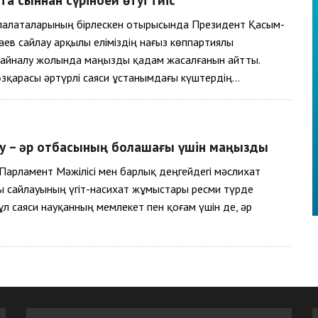
палаталарының бірлескен отырысында Президент Қасым-
ев сайлау арқылы еліміздің нағыз көппартиялы
 айналу жолында маңызды қадам жасалғанын айтты.
өзқарасы әртүрлі саяси ұстанымдағы күштердің…
ау – әр отбасының болашағы үшін маңызды
Парламент Мәжілісі мен барлық деңгейдегі мәслихат
 сайлауының үгіт-насихат жұмыстары ресми түрде
ұл саяси науқанның мемлекет пен қоғам үшін де, әр