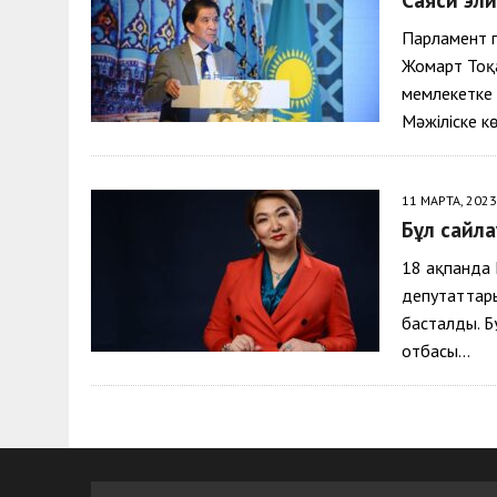
30 МАЯ, 2026
|
ТҮСІНДІРУ ЖҰМЫСТАРЫ ЖҮРГІЗІЛДІ
Парламент 
Жомарт Тоқа
мемлекетке
Мәжіліске к
11 МАРТА, 2023
Бұл сайл
18 ақпанда 
депутаттары
басталды. Б
отбасы…