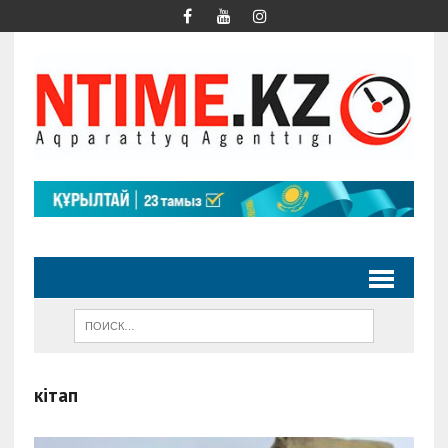
кітап