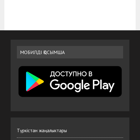
МОБИЛДІ ҚОСЫМША
Түркістан жаңалыктары