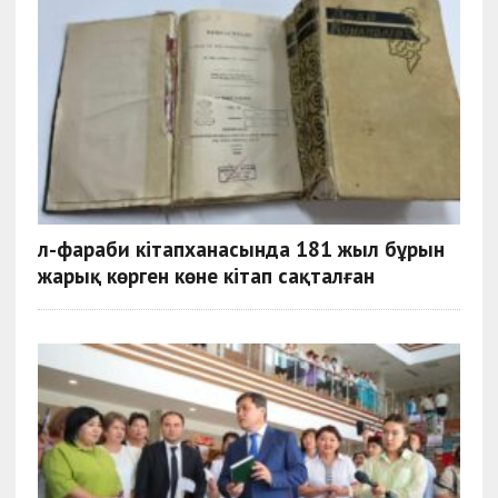
Әл-фараби кітапханасында 181 жыл бұрын
жарық көрген көне кітап сақталған