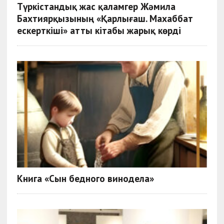
Түркістандық жас қаламгер Жәмила
Бахтиярқызының «Қарлығаш. Махаббат
ескерткіші» атты кітабы жарық көрді
Книга «Сын бедного винодела»