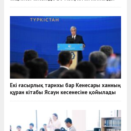
Екі ғасырлық тарихы бар Кенесары ханның
құран кітабы Ясауи кесенесіне қойылады