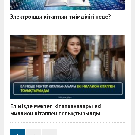
Электронды кітаптың тиімділігі неде?
Елімізде мектеп кітапханалары екі
миллион кітаппен толықтырылды