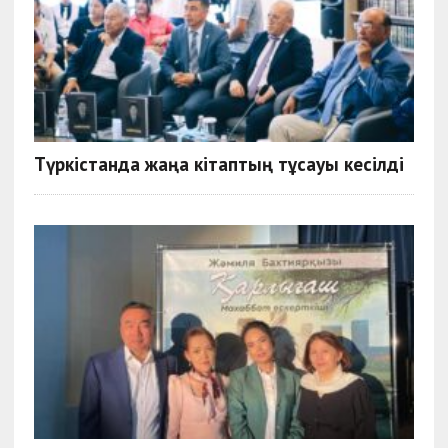
Түркістанда жаңа кітаптың тұсауы кесілді