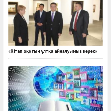
«Кітап оқитын ұлтқа айналуымыз керек»