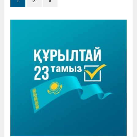
1
2
»