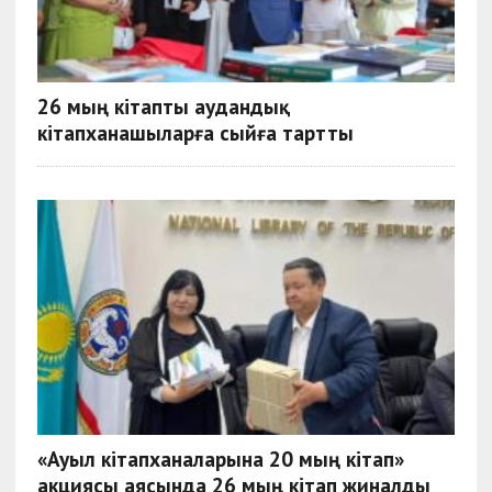
26 мың кітапты аудандық
кітапханашыларға сыйға тартты
«Ауыл кітапханаларына 20 мың кітап»
акциясы аясында 26 мың кітап жиналды