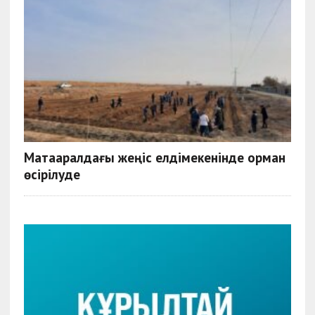
Мақтааралдағы жеңіс елдімекенінде орман
өсірілуде