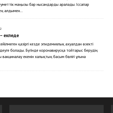
еуметтік маңызы бар нысандарды аралады. Іссапар
ең алдымен…
22
 – екпеде
сейілмеген қазіргі кезде эпидемиялық ахуалдан өзекті
деуге болады. Бүгінде коронавирусқа тойтарыс берудің
 вакциналау екенін халықтың басым бөлігі ұғына