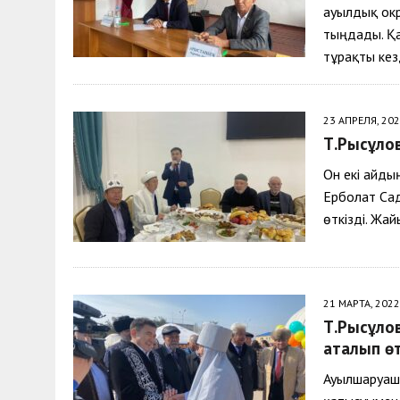
ауылдық окр
тыңдады. Қа
тұрақты кез
23 АПРЕЛЯ, 20
Т.Рысқұло
Он екі айды
Ерболат Са
өткізді. Жа
21 МАРТА, 2022
Т.Рысқұл
аталып өт
Ауылшаруашы