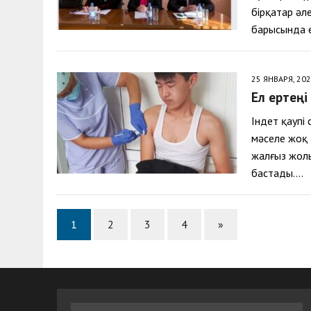
бірқатар әл
барысында 
25 ЯНВАРЯ, 20
Ел ертеңі
Індет қаупі 
мәселе жоқ 
жалғыз жолы
бастады….
1
2
3
4
»