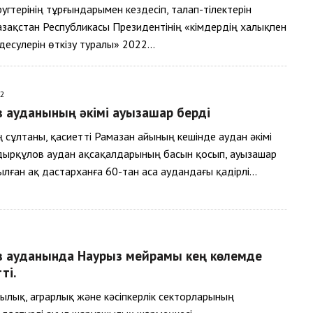
угтерінің тұрғындарымен кездесіп, талап-тілектерін
зақстан Республикасы Президентінің «Әкімдердің халықпен
десулерін өткізу туралы» 2022…
22
в ауданының әкімі ауызашар берді
ң сұлтаны, қасиетті Рамазан айының кешінде аудан әкімі
дырқұлов аудан ақсақалдарының басын қосып, ауызашар
йылған ақ дастарханға 60-тан аса аудандағы қадірлі…
ов ауданында Наурыз мейрамы кең көлемде
ті.
лық, аграрлық және кәсіпкерлік секторларының