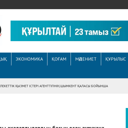
ҚЫҚ
ЭКОНОМИКА
ҚОҒАМ
МӘДЕНИЕТ
ҚҰРЫЛЫС
ЕКЕТТІК ҚЫЗМЕТ ІСТЕРІ АГЕНТТІГІНІҢ ШЫМКЕНТ ҚАЛАСЫ БОЙЫНША
АСЫНА ЖҮГІНГЕН АЗАМАТТЫҢ ҚҰҚЫҒЫ ҚАЛПЫНА КЕЛТІРІЛДІ
 АУҚЫМДЫ МЕРЕКЕЛІК ІС-ШАРА ӨТТІ
Е ҚҰҚЫҚТЫҚ САУАТТЫЛЫҚ МӘСЕЛЕЛЕРІ ТАЛҚЫЛАНДЫ
А СҰХБАТ БЕРІЛДІ
ды ақхалаттылардың басын қосқан аурухана