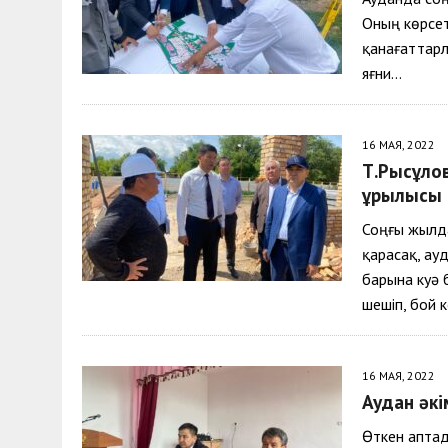
Оның көрсет
қанағаттар
яғни…
16 МАЯ, 2022
Т.Рысқұл
құрылысы 
Соңғы жылд
қарасақ, ау
барына куә 
шешіп, бой 
16 МАЯ, 2022
Аудан әкі
Өткен аптад