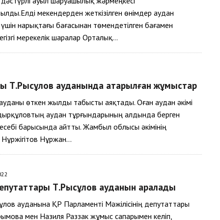
 дәстүрлі ауыл шаруашылық жәрмеңкесі
лды.Елді мекендерден жеткізілген өнімдер аудан
үшін нарықтағы бағасынан төмендетілген бағамен
гізгі мерекелік шаралар Орталық…
ы Т.Рысқұлов ауданында атқарылған жұмыстар
ауданы өткен жылды табысты аяқтады. Оған аудан әкімі
дырқұловтың аудан тұрғындарының алдында берген
себі барысында айтты. Жамбыл облысы әкімінің
 Нұржігітов Нұржан…
022
депутаттары Т.Рысқұлов ауданын аралады
құлов ауданына ҚР Парламенті Мәжілісінің депутаттары
ымова мен Назиля Раззак жұмыс сапарымен келіп,