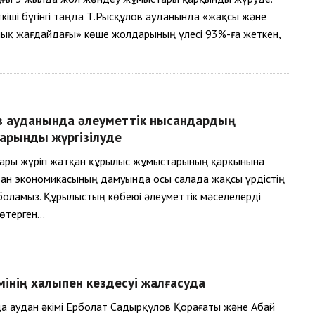
кіші бүгінгі таңда Т.Рысқұлов ауданында «жақсы және
лық жағдайдағы» көше жолдарының үлесі 93%-ға жеткен,
ов ауданында әлеуметтік нысандардың
қарқынды жүргізілуде
ары жүріп жатқан құрылыс жұмыстарының қарқынына
дан экономикасының дамуында осы салада жақсы үрдістің
боламыз. Құрылыстың көбеюі әлеуметтік мәселелерді
көтерген…
мінің халықпен кездесуі жалғасуда
а аудан әкімі Ерболат Садырқұлов Қорағаты және Абай