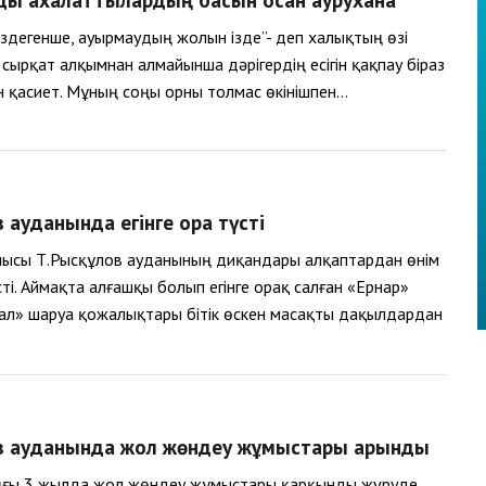
іздегенше, ауырмаудың жолын ізде”- деп халықтың өзі
сырқат алқымнан алмайынша дәрігердің есігін қақпау біраз
н қасиет. Мұның соңы орны толмас өкінішпен…
в ауданында егінге орақ түсті
ысы Т.Рысқұлов ауданының диқандары алқаптардан өнім
сті. Аймақта алғашқы болып егінге орақ салған «Ернар»
ал» шаруа қожалықтары бітік өскен масақты дақылдардан
ов ауданында жол жөндеу жұмыстары қарқынды
ңғы 3 жылда жол жөндеу жұмыстары қарқынды жүруде.