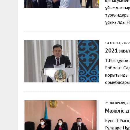
қатысуымен
ұйымдастыры
тұрғындары 
ұсынылды.Не
14 МАРТА, 2022
2021 жыл
Т.Рысқұлов 
Ерболат Са
қорытынды е
орынбасары
21 ФЕВРАЛЯ, 2
Мәжіліс 
Бүгін Т.Рыс
Гүлдара Нұр