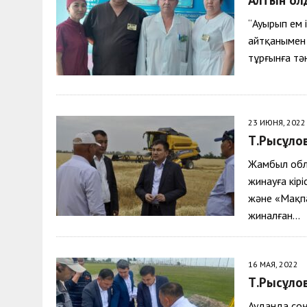
30 МАЯ, 2026
|
ТҮСІНДІРУ ЖҰМЫСТАРЫ ЖҮРГІЗІЛДІ
“Ауырып ем 
айтқанымен 
тұрғынға тә
23 ИЮНЯ, 2022
Т.Рысқұло
Жамбыл обл
жинауға кірі
және «Мақп
жиналған…
16 МАЯ, 2022
Т.Рысқұл
Ауданда со