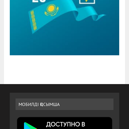
МОБИЛДІ ҚОСЫМША