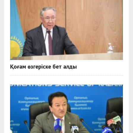
Қоғам өзгеріске бет алды