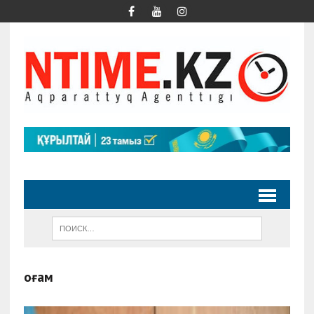
қоғам