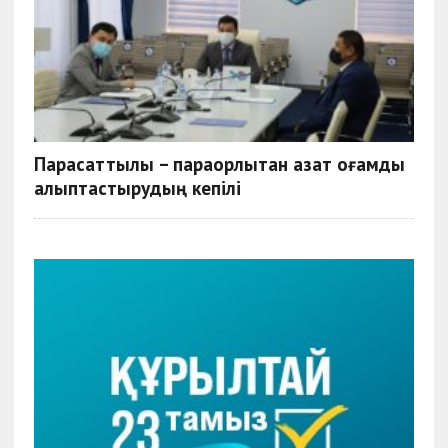
Парасаттылық – парақорлықтан азат қоғамды
қалыптастырудың кепілі