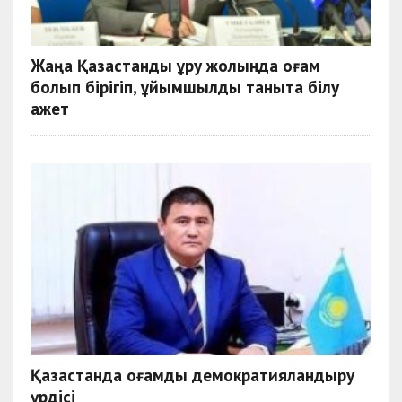
Жаңа Қазақстанды құру жолында қоғам
болып бірігіп, ұйымшылдық таныта білу
қажет
Қазақстанда қоғамды демократияландыру
үрдісі