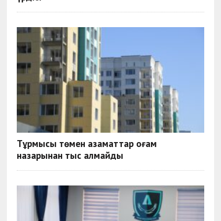
Тұрмысы төмен азаматтар қоғам
назарынан тыс қалмайды