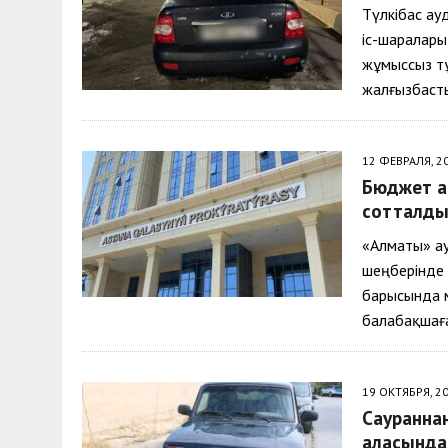
Түлкібас ау
іс-шаралары
жұмыссыз тұ
жалғызбасты
12 ФЕВРАЛЯ, 2
Бюджет қ
сотталд
«Алматы» а
шеңберінде 
барысында м
балабақшағ
19 ОКТЯБРЯ, 2
Сауранна
қаласында