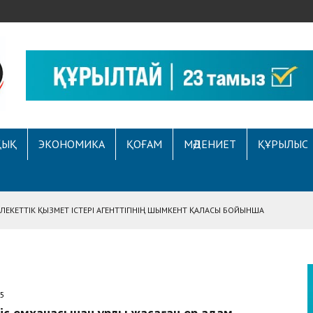
ҚЫҚ
ЭКОНОМИКА
ҚОҒАМ
МӘДЕНИЕТ
ҚҰРЫЛЫС
ЕКЕТТІК ҚЫЗМЕТ ІСТЕРІ АГЕНТТІГІНІҢ ШЫМКЕНТ ҚАЛАСЫ БОЙЫНША
АСЫНА ЖҮГІНГЕН АЗАМАТТЫҢ ҚҰҚЫҒЫ ҚАЛПЫНА КЕЛТІРІЛДІ
 АУҚЫМДЫ МЕРЕКЕЛІК ІС-ШАРА ӨТТІ
Е ҚҰҚЫҚТЫҚ САУАТТЫЛЫҚ МӘСЕЛЕЛЕРІ ТАЛҚЫЛАНДЫ
25
А СҰХБАТ БЕРІЛДІ
іс емханасынан ұрлық жасаған ер адам