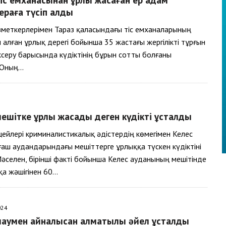
раға түсіп қалды
меткерлерімен Тараз қаласындағы тіс емханаларының
н алған ұрлық дерегі бойынша 35 жастағы жергілікті тұрғын
ксеру барысында күдіктінің бұрын сотты болғаны
 Оның…
ешітке ұрлық жасады деген күдікті ұсталды
ейлері криминалистикалық әдістердің көмегімен Келес
аш аудандарындағы мешіттерге ұрлыққа түскен күдіктіні
әселен, бірінші факті бойынша Келес ауданының мешітінде
ақа жәшігінен 60…
024
лаумен айналысқан алматылық әйел ұсталды