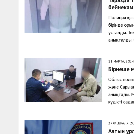
30 МАЯ, 2026
|
ТҮСІНДІРУ ЖҰМЫСТАРЫ ЖҮРГІЗІЛДІ
бейнекаме
Полиция қыз
бірінде оры
ұсталды. Те
анықталды.
11 МАРТА, 2024
Бірнеше м
Облыс полиц
және Сарыағ
анықтады. М
күдікті сад
27 ФЕВРАЛЯ, 2
Алтын ұр