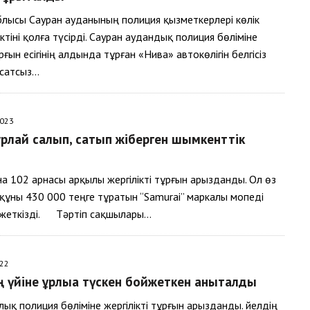
блысы Сауран ауданының полиция қызметкерлері көлік
ктіні қолға түсірді. Сауран аудандық полиция бөліміне
ұрғын есігінің алдында тұрған «Нива» автокөлігін белгісіз
қсатсыз…
2023
ұрлай салып, сатып жіберген шымкенттік
а 102 арнасы арқылы жергілікті тұрғын арызданды. Ол өз
ұны 430 000 теңге тұратын “Samurai” маркалы мопеді
 жеткізді. Тәртіп сақшылары…
022
ң үйіне ұрлыққа түскен бойжеткен анықталды
ық полиция бөліміне жергілікті тұрғын арызданды. Әйелдің