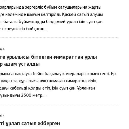
зарларында зергерлік бұйым сатушыларына жарты
ге көлемінде шығын келтірілді. Қаскөй сатып алушы
п, бағалы бұйымдарды білдірмей ұрлап ізін суытқан.
тіспеушілігін байқаған…
024
е құрылысы бітпеген ғимараттан ұрлық
ер адам ұсталды
рыны анықтауға бейнебақылау камералары көмектесті. Ер
і уақытта құрылысы аяқталмаған ғимаратқа кіріп,
ағы кабельді қолды етіп, ізін суытқан. Ұрланған
ұзындығы 2500 метр….
024
ті ұрлап сатып жіберген