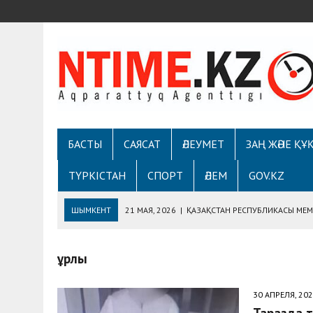
БАСТЫ
САЯСАТ
ӘЛЕУМЕТ
ЗАҢ ЖӘНЕ ҚҰ
ТҮРКІСТАН
СПОРТ
ӘЛЕМ
GOV.KZ
ШЫМКЕНТ
21 МАЯ, 2026
|
ҚАЗАҚСТАН РЕСПУБЛИКАСЫ МЕМЛ
ДЕПАРТАМЕНТІМЕН «EGOVKZBOT2.0» ПЛАТФОРМ
ұрлық
7 МАЯ, 2026
|
ШЫМКЕНТТЕ ОТАН ҚОРҒАУШЫ КҮНІНЕ АРНАЛҒАН
5 МАЯ, 2026
|
ТҰРҒЫНДАРМЕН КЕЗДЕСУДЕ ҚАУІПСІЗДІК ЖӘН
30 АПРЕЛЯ, 20
30 АПРЕЛЯ, 2026
|
«ONTUSTIK» ТЕЛЕАРНАСЫНЫҢ РАДИОСЫНД
Таразда т