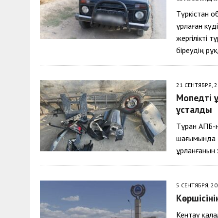
Түркістан о
ұрлаған күді
жергілікті т
біреудің рұ
21 СЕНТЯБРЯ, 
Мопедті 
ұсталды
Тұран АПБ-н
шағымында қ
ұрланғанын
5 СЕНТЯБРЯ, 2
Көршісіні
Кентау қалал