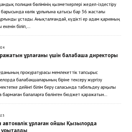
дандық полиция бөлімінің қызметкерлері жедел-іздестіру
 барысында көлік ұрлығына қатысы бар 36 жастағы
рғынды ұстады. Анықталғандай, күдікті ер адам қарияның
 екенін біліп,…
024
аражатын ұрлағаны үшін балабақша директоры
ы
уданының прокуратурасы мемлекеттік тапсырыс
елорда балабақшаларының біріне тексеру жүргізу
ектепке дейінгі білім беру саласында табельдеу арқылы
а бармаған балаларға бөлінген бюджет қаражатын…
023
н автокөлік ұрлаған қойшы Қызылорда
 құрықталды