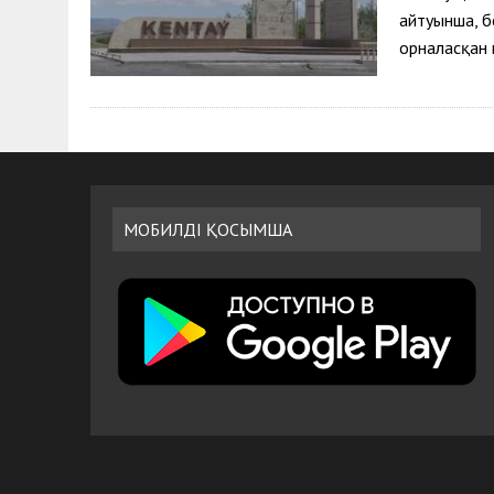
айтуынша, бе
орналасқан 
МОБИЛДІ ҚОСЫМША