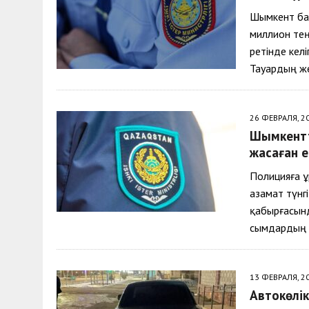
Шымкент ба
миллион тең
ретінде келі
Тауардың же
26 ФЕВРАЛЯ, 2
Шымкентт
жасаған 
Полицияға ұ
азамат түнг
қабырғасынд
сымдардың 
13 ФЕВРАЛЯ, 2
Автокөлік