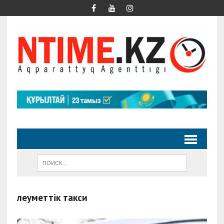
әлеуметтік такси