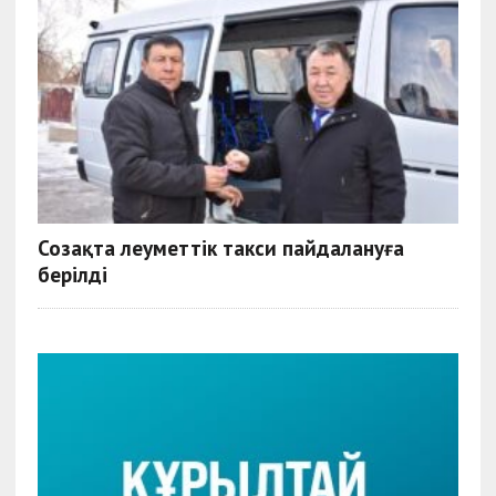
Созақта әлеуметтік такси пайдалануға
берілді