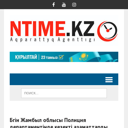
Бүгін Жамбыл облысы Полиция
департаментінде кезекті азаматтарды