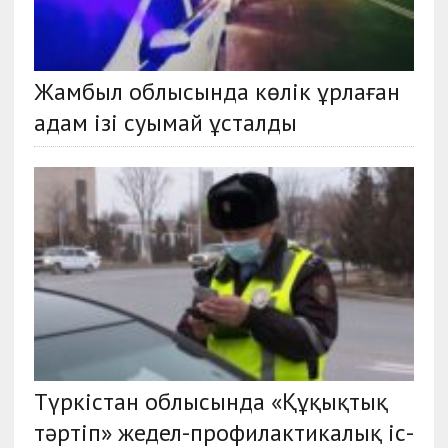
Жамбыл облысында көлік ұрлаған
адам iзi суымай ұсталды
Түркістан облысында «Құқықтық
тәртіп» жедел-профилактикалық іс-