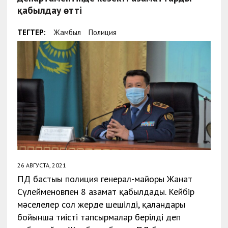
қабылдау өтті
ТЕГТЕР:
Жамбыл
Полиция
26 АВГУСТА, 2021
ПД бастығы полиция генерал-майоры Жанат
Сүлейменовпен 8 азамат қабылдады. Кейбір
мәселелер сол жерде шешілді, қалғандары
бойынша тиісті тапсырмалар берілді деп