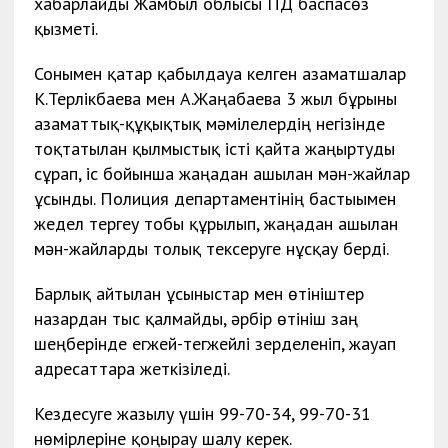
хабарлайды Жамбыл облысы ПД баспасөз
қызметі.
Сонымен қатар қабылдауға келген азаматшалар
К.Терлікбаева мен А.Жаңабаева 3 жыл бұрынғы
азаматтық-құқықтық мәмілелердің негізінде
тоқтатылған қылмыстық істі қайта жаңғыртуды
сұрап, іс бойынша жаңадан ашылған мән-жайлар
ұсынды. Полиция департаментінің бастығымен
жедел тергеу тобы құрылып, жаңадан ашылған
мән-жайларды толық тексеруге нұсқау берді.
Барлық айтылған ұсыныстар мен өтініштер
назардан тыс қалмайды, әрбір өтініш заң
шеңберінде егжей-тегжейлі зерделеніп, жауап
адресаттарға жеткізіледі.
Кездесуге жазылу үшін 99-70-34, 99-70-31
нөмірлеріне қоңырау шалу керек.