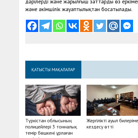
дәрілерді және жарылғыш заттарды өз еркіме
және әкімшілік жауаптылықтан босатылады.
ҚАТЫСТЫ МАҚАЛАЛАР
Түркістан облысының
Жергілікті ауыл билерім
полицейлері 3 тонналық
кездесу өтті
темір бөшкені ұрлаған