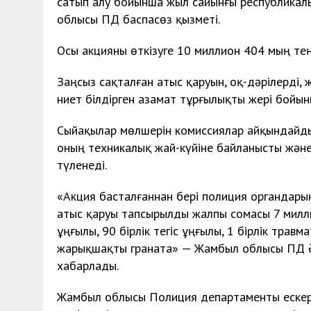
сатып алу бойынша жыл сайынғы республикал
облысы ПД баспасөз қызметі.
Осы акцияны өткізуге 10 миллион 404 мың тең
Заңсыз сақталған атыс қаруын, оқ-дәрілерді
ниет білдірген азамат тұрғылықты жері бойынш
Сыйақылар мөлшерін комиссиялар айқындайды.
оның техникалық жай-күйіне байланысты және 
түленеді.
«Акция басталғаннан бері полиция органдарына
атыс қаруы тапсырылды жалпы сомасы 7 миллио
ұңғылы, 90 бірлік тегіс ұңғылы, 1 бірлік трав
жарықшақты граната» — Жамбыл облысы ПД Ә
хабарлады.
Жамбыл облысы Полиция департаменты ескерте