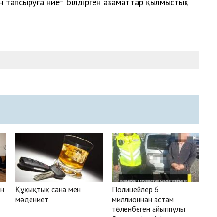
н тапсыруға ниет білдірген азаматтар қылмыстық
ен
Құқықтық сана мен
Полицейлер 6
мәдениет
миллионнан астам
төленбеген айыппұлы