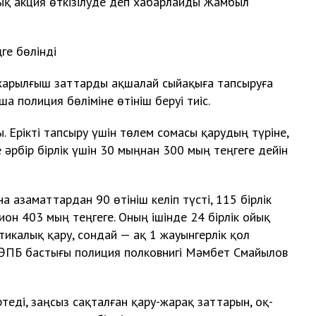
ық акция өткізілуде деп хабарлайды Жамбыл
ге бөлінді
, жарылғыш заттарды ақшалай сыйақыға тапсыруға
а полиция бөліміне өтініш беруі тиіс.
 Ерікті тапсыру үшін төлем сомасы қарудың түріне,
әрбір бірлік үшін 30 мыңнан 300 мың теңгеге дейін
 азаматтардан 90 өтініш келіп түсті, 115 бірлік
н 403 мың теңгеге. Оның ішінде 24 бірлік ойық
матикалық қару, сондай — ақ 1 жауынгерлік қол
ПБ бастығы полиция полковнигі Мәмбет Смайылов
ді, заңсыз сақталған қару-жарақ заттарын, оқ-