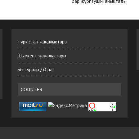
бар жүргізушіні анықтады
Түркістан жаңалыктары
Шымкент жаңалыктары
Біз туралы / О нас
COUNTER