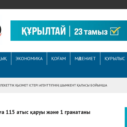
ҚЫҚ
ЭКОНОМИКА
ҚОҒАМ
МӘДЕНИЕТ
ҚҰРЫЛЫС
ЕКЕТТІК ҚЫЗМЕТ ІСТЕРІ АГЕНТТІГІНІҢ ШЫМКЕНТ ҚАЛАСЫ БОЙЫНША
АСЫНА ЖҮГІНГЕН АЗАМАТТЫҢ ҚҰҚЫҒЫ ҚАЛПЫНА КЕЛТІРІЛДІ
 АУҚЫМДЫ МЕРЕКЕЛІК ІС-ШАРА ӨТТІ
а 115 атыс қаруы және 1 гранатаны
Е ҚҰҚЫҚТЫҚ САУАТТЫЛЫҚ МӘСЕЛЕЛЕРІ ТАЛҚЫЛАНДЫ
А СҰХБАТ БЕРІЛДІ