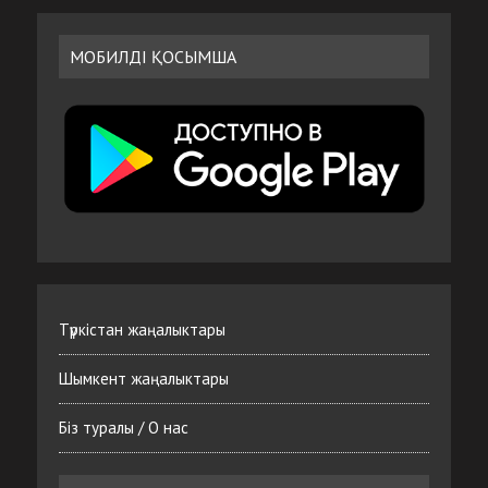
МОБИЛДІ ҚОСЫМША
Түркістан жаңалыктары
Шымкент жаңалыктары
Біз туралы / О нас