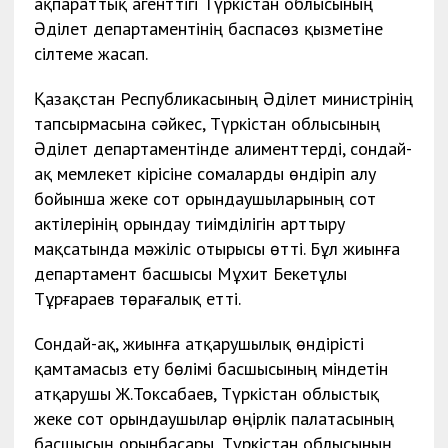
ақпараттық агенттігі Түркістан облысының
Әділет департаментінің баспасөз қызметіне
сілтеме жасап.
Қазақстан Республикасының Әділет министрінің
тапсырмасына сәйкес, Түркістан облысының
Әділет департаментінде алименттерді, сондай-
ақ мемлекет кірісіне сомаларды өндіріп алу
бойынша жеке сот орындаушыларының сот
актілерінің орындау тиімділігін арттыру
мақсатында мәжіліс отырысы өтті. Бұл жиынға
департамент басшысы Мұхит Бекетұлы
Тұрғараев төрағалық етті.
Сондай-ақ, жиынға атқарушылық өндірісті
қамтамасыз ету бөлімі басшысының міндетін
атқарушы Ж.Токсабаев, Түркістан облыстық
жеке сот орындаушылар өңірлік палатасының
басшысың орынбасары, Түркістан облысының