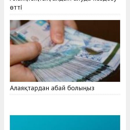
өтті
Алаяқтардан абай болыңыз