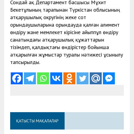
Сондай ақ Департамент басшысы Мұхит
Бекетұлының тарапынан Түркістан облысының
атқарушылық округінің жеке сот
орындаушыларына орындауда қалған алимент
өндіру және мемлекет кірісіне айыппұл өндіру
санатындағы атқарушылық құжаттарын
тізімдеп, қалдықтағы өндірістер бойынша
атқарылған жұмыстар туралы нәтижесі ұсынылу
тапсырылды.
ҚАТЫСТЫ МАҚАЛАЛАР