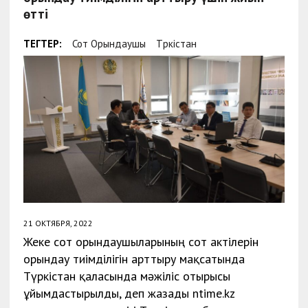
өтті
ТЕГТЕР:
Сот Орындаушы
Түркістан
21 ОКТЯБРЯ, 2022
Жеке сот орындаушыларының сот актілерін
орындау тиімділігін арттыру мақсатында
Түркістан қаласында мәжіліс отырысы
ұйымдастырылды, деп жазады ntime.kz