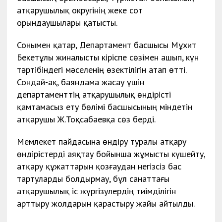
атқарушылық округінің жеке сот
орындаушылары қатысты.
Сонымен қатар, Департамент басшысы Мұхит
Бекетұлы жиналысты кіріспе сөзімен ашып, күн
тәртібіндегі мәселенің өзектілігін атап өтті.
Сондай-ақ, баяндама жасау үшін
департаменттің атқарушылық өндірісті
қамтамасыз ету бөлімі басшысының міндетін
атқарушы Ж.Тоқсабаевқа сөз берді.
Мемлекет пайдасына өндіру туралы атқару
өндірістерді аяқтау бойынша жұмысты күшейту,
атқару құжаттарын қозғаудан негізсіз бас
тартуларды болдырмау, бұл санаттағы
атқарушылық іс жүргізулердің тиімділігін
арттыру жолдарын қарастыру жайы айтылды.