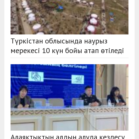
Түркістан облысында наурыз
мерекесі 10 күн бойы атап өтіледі
Алаяқтықтың алдын алуда кездесу