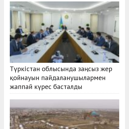
Түркістан облысында заңсыз жер
қойнауын пайдаланушылармен
жаппай күрес басталды