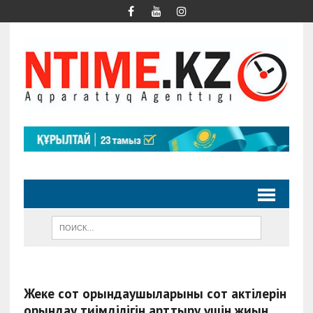
Жеке сот орындаушыларының сот актілерін
орындау тиімділігін арттыру үшін жиын