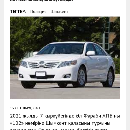
ТЕГТЕР:
Полиция
Шымкент
13 СЕНТЯБРЯ, 2021
2021 жылдың 7-қыркүйегінде Әл-Фараби АПБ-ның
«102» нөміріне Шымкент қаласының тұрғыны