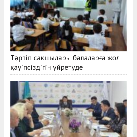
Тәртіп сақшылары балаларға жол
қауіпсіздігін үйретуде