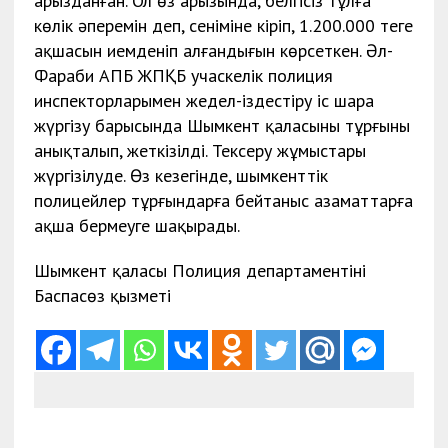
арызданған. Ол өз арызында, белгісіз тұлға
көлік әперемін деп, сеніміне кіріп, 1.200.000 теңге
ақшасын иемденіп алғандығын көрсеткен. Әл-
Фараби АПБ ЖПҚБ учаскелік полиция
инспекторларымен жедел-іздестіру іс шара
жүргізу барысында Шымкент қаласының тұрғыны
анықталып, жеткізілді. Тексеру жұмыстары
жүргізілуде. Өз кезегінде, шымкенттік
полицейлер тұрғындарға бейтаныс азаматтарға
ақша бермеуге шақырады.
Шымкент қаласы Полиция департаментінің
Баспасөз қызметі