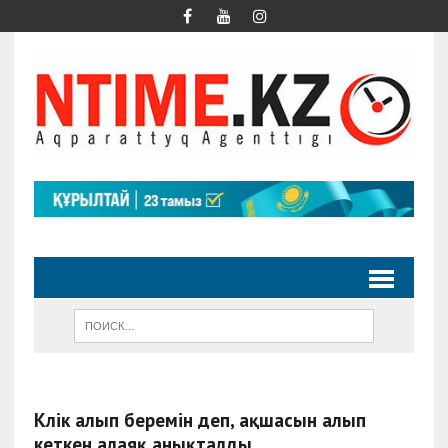
Көлік алып беремін деп, ақшасын алып
кеткен алаяқ анықталды