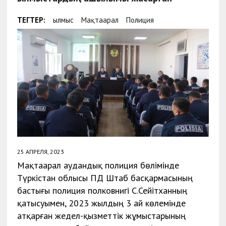
ТЕГТЕР:
Қылмыс
Мақтаарал
Полиция
25 АПРЕЛЯ, 2023
Мақтаарал аудандық полиция бөлімінде
Түркістан облысы ПД Штаб басқармасының
бастығы полиция полковнигі С.Сейітханның
қатысуымен, 2023 жылдың 3 ай көлемінде
атқарған жедел-қызметтік жұмыстарының