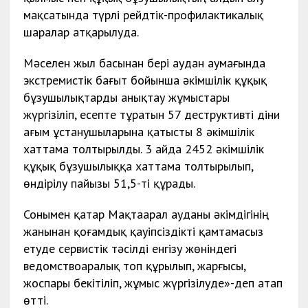
мақсатында түрлі рейдтік-профилактикалық
шаралар атқарылуда.
Мәселен жыл басынан бері аудан аумағында
экстремистік бағыт бойынша әкімшілік құқық
бұзушылықтарды анықтау жұмыстары
жүргізіліп, есепте тұратын 57 деструктивті діни
ағым ұстанушыларына қатысты 8 әкімшілік
хаттама толтырылды. 3 айда 2452 әкімшілік
құқық бұзушылыққа хаттама толтырылып,
өндірілу пайызы 51,5-ті құрады.
Сонымен қатар Мақтаарал ауданы әкімдігінің
жанынан қоғамдық қауіпсіздікті қамтамасыз
етуде сервистік тәсілді енгізу жөніндегі
ведомствоаралық топ құрылып, жарғысы,
жоспары бекітіліп, жұмыс жүргізілуде»-деп атап
өтті.