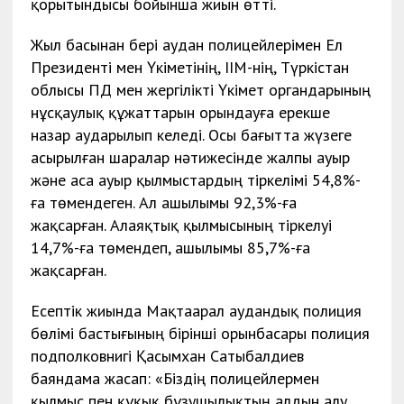
қорытындысы бойынша жиын өтті.
Жыл басынан бері аудан полицейлерімен Ел
Президенті мен Үкіметінің, ІІМ-нің, Түркістан
облысы ПД мен жергілікті Үкімет органдарының
нұсқаулық құжаттарын орындауға ерекше
назар аударылып келеді. Осы бағытта жүзеге
асырылған шаралар нәтижесінде жалпы ауыр
және аса ауыр қылмыстардың тіркелімі 54,8%-
ға төмендеген. Ал ашылымы 92,3%-ға
жақсарған. Алаяқтық қылмысының тіркелуі
14,7%-ға төмендеп, ашылымы 85,7%-ға
жақсарған.
Есептік жиында Мақтаарал аудандық полиция
бөлімі бастығының бірінші орынбасары полиция
подполковнигі Қасымхан Сатыбалдиев
баяндама жасап: «Біздің полицейлермен
қылмыс пен құқық бұзушылықтың алдын алу