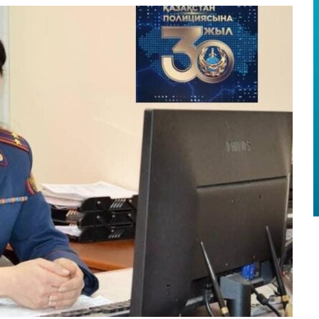
ГЕН АЗАМАТТЫҢ ҚҰҚЫҒЫ ҚАЛПЫНА КЕЛТІРІЛДІ