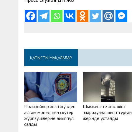
ҚАТЫСТЫ МАҚАЛАЛАР
Полицейлер жеті жүзден
Шымкентте жас жігіт
астам мопед пен скутер
марихуана шегіп тұрған
жүргізушілеріне айыппұл
жерінде ұсталды
салды