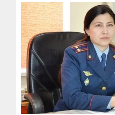
ДЕПАРТАМЕНТІМЕН «EGOVKZBOT2.0» ПЛАТФОРМАСЫНА ЖҮГІН