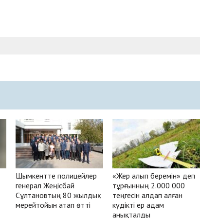
Шымкентте полицейлер
«Жер алып беремін» деп
генерал Жеңісбай
тұрғынның 2.000 000
Сұлтановтың 80 жылдық
теңгесін алдап алған
мерейтойын атап өтті
күдікті ер адам
анықталды