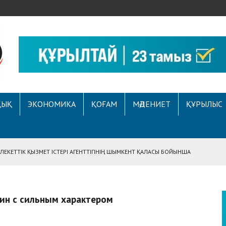
ҚЫҚ
ЭКОНОМИКА
ҚОҒАМ
МӘДЕНИЕТ
ҚҰРЫЛЫС
НЕ АРНАЛҒАН АУҚЫМДЫ МЕРЕКЕЛІК ІС-ШАРА ӨТТІ
Е ҚҰҚЫҚТЫҚ САУАТТЫЛЫҚ МӘСЕЛЕЛЕРІ ТАЛҚЫЛАНДЫ
А СҰХБАТ БЕРІЛДІ
щин с сильным характером
МЕТ ІСТЕРІ АГЕНТТІГІНІҢ ШЫМКЕНТ ҚАЛАСЫ БОЙЫНША