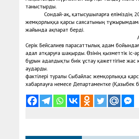
таныс
Сондай-ақ, қатысушыларға еліміздің 202
жемқорлыққа қарсы саясатының тұжырымдамас
жайында ақпарат 
Аталған қызметтің Арда
Серік Бейсалиев парасаттылық адам бойындағы 
адал атқаруға шақырды. Өзінің қызметтік іс-ә
бұрын адалдықты биік ұстау қажеттігіне жас
аударды. Кездесу соңын
фактілері туралы Сыбайлас жемқорлыққа қарсы
хабарлауға немесе Департаментке (Қазыбек би,