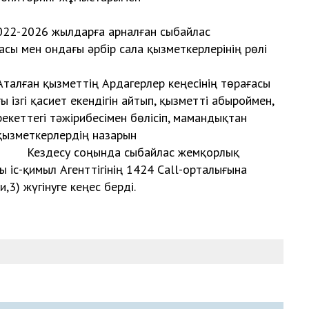
тырды.
2-2026 жылдарға арналған сыбайлас
ы мен ондағы әрбір сала қызметкерлерінің рөлі
берді.
герлер кеңесінің төрағасы
ізгі қасиет екендігін айтып, қызметті абыроймен,
рекеттегі тәжірибесімен бөлісіп, мамандықтан
 қызметкерлердің назарын
да сыбайлас жемқорлық
 іс-қимыл Агенттігінің 1424 Call-орталығына
3) жүгінуге кеңес берді.