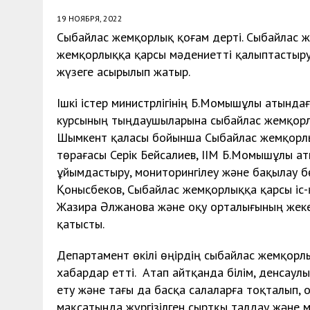
19 НОЯБРЯ, 2022
Сыбайлас жемқорлық қоғам дерті. Сыбайлас 
жемқорлыққа қарсы мәдениетті қалыптастыру
жүзеге асырылып жатыр.
Ішкі істер министрлігінің Б.Момышұлы атында
курсының тыңдаушыларына сыбайлас жемқорлы
Шымкент қаласы бойынша Сыбайлас жемқорлық
төрағасы Серік Бейсалиев, ІІМ Б.Момышұлы а
ұйымдастыру, мониторингілеу және бақылау бө
Қонысбеков, Сыбайлас жемқорлыққа қарсы іс-қ
Жазира Әлжанова және оқу орталығының жек
қатыс
Департамент өкілі өңірдің сыбайлас жемқорлы
хабардар етті. Атап айтқанда білім, денсаулы
ету және тағы да басқа салаларға тоқталып,
мақсатында жүргізілген сыртқы талдау және