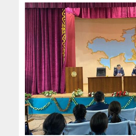
30 МАЯ, 2026
|
ТҮСІНДІРУ ЖҰМЫСТАРЫ ЖҮРГІЗІЛДІ