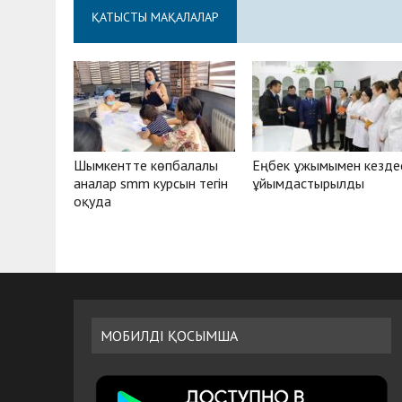
ҚАТЫСТЫ МАҚАЛАЛАР
Шымкентте көпбалалы
Еңбек ұжымымен кезде
аналар smm курсын тегін
ұйымдастырылды
оқуда
МОБИЛДІ ҚОСЫМША