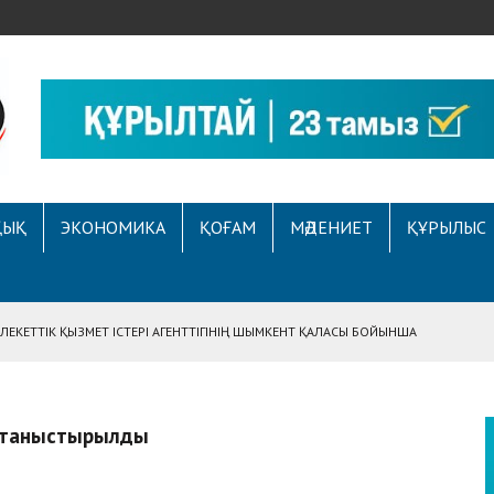
ҚЫҚ
ЭКОНОМИКА
ҚОҒАМ
МӘДЕНИЕТ
ҚҰРЫЛЫС
ЕКЕТТІК ҚЫЗМЕТ ІСТЕРІ АГЕНТТІГІНІҢ ШЫМКЕНТ ҚАЛАСЫ БОЙЫНША
АСЫНА ЖҮГІНГЕН АЗАМАТТЫҢ ҚҰҚЫҒЫ ҚАЛПЫНА КЕЛТІРІЛДІ
 АУҚЫМДЫ МЕРЕКЕЛІК ІС-ШАРА ӨТТІ
ы таныстырылды
Е ҚҰҚЫҚТЫҚ САУАТТЫЛЫҚ МӘСЕЛЕЛЕРІ ТАЛҚЫЛАНДЫ
А СҰХБАТ БЕРІЛДІ