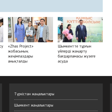
су
«Zhas Project»
Шымкентте тұрғын
жобасының
үйлерді жаңарту
жеңімпаздары
бағдарламасы жүзеге
анықталды
асуда
Түркістан жаңалыктары
Шымкент жаңалыктары