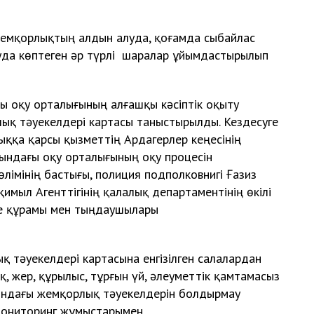
жемқорлықтың алдын алуда, қоғамда сыбайлас
да көптеген әр түрлі шаралар ұйымдастырылып
ғы оқу орталығының алғашқы кәсіптік оқыту
қ тәуекелдері картасы таныстырылды. Кездесуге
қа қарсы қызметтің Ардагерлер кеңесінің
тындағы оқу орталығының оқу процесін
лімінің бастығы, полиция подполковнигі Ғазиз
имыл Агенттігінің қалалық департаментінің өкілі
е құрамы мен тыңдаушылары
ты.
қ тәуекелдері картасына енгізілген салалардан
қ, жер, құрылыс, тұрғын үй, әлеуметтік қамтамасыз
 ондағы жемқорлық тәуекелдерін болдырмау
 мониторинг жұмыстарымен