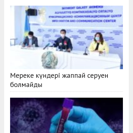
Мереке күндері жаппай серуен
болмайды