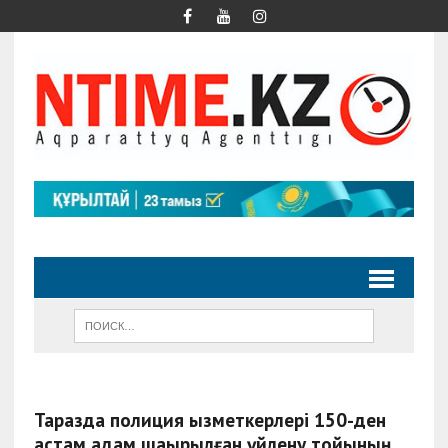
Таразда полиция қызметкерлері 150-ден
астам адам шақырылған үйлену тойының