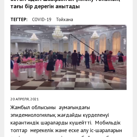
тағы бір дерегін анықтады
ТЕГТЕР:
COVID-19
Тойхана
20 АПРЕЛЯ, 2021
Жамбыл облысының аумағындағы
эпидемиологиялық жағдайдың күрделенуі
карантиндік шараларды күшейтті. Мобильдік
топтар мерекелік және еске алу іс-шараларын