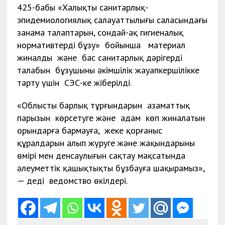
425-бабы «Халықтың санитарлық-
эпидемиологиялық салауаттылығы саласындағы
заңнама талаптарын, сондай-ақ гигиеналық
нормативтерді бұзу» бойынша материал
жиналды және бас санитарлық дәрігердің
талабын бұзушыны әкімшілік жауапкершілікке
тарту үшін СЭС-ке жіберілді.
«Облыстың барлық тұрғындарын азаматтық
парызын көрсетуге және адам көп жиналатын
орындарға бармауға, жеке қорғаныс
құралдарын алып жүруге және жақындарының
өмірі мен денсаулығын сақтау мақсатында
әлеуметтік қашықтықты бұзбауға шақырамыз»,
— деді ведомство өкілдері.