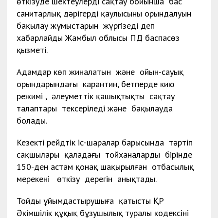
өткізуде шектеулерді сақтау бойынша бас
санитарлық дәрігердің қаулысының орындалуын
бақылау жұмыстарын жүргізеді деп
хабарлайды Жамбыл облысы ПД баспасөз
қызметі.
Адамдар көп жиналатын және ойын-сауық
орындарындағы карантин, бетперде кию
режимі , әлеуметтік қашықтықты сақтау
талаптары тексеріледі және бақылауда
болады.
Кезекті рейдтік іс-шаралар барысында тәртіп
сақшылары қаладағы тойханалардың бірінде
150-ден астам қонақ шақырылған отбасылық
мерекені өткізу дерегін анықтады.
Тойды ұйымдастырушыға қатысты ҚР
Әкімшілік құқық бұзушылық туралы кодексінің