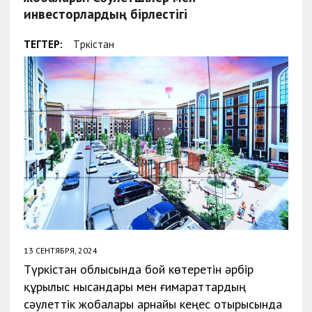
инвесторлардың бірлестігі
ТЕГТЕР:
Түркістан
13 СЕНТЯБРЯ, 2024
Түркістан облысында бой көтеретін әрбір
құрылыс нысандары мен ғимараттардың
сәулеттік жобалары арнайы кеңес отырысында