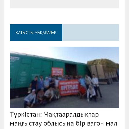
ҚАТЫСТЫ МАҚАЛАЛАР
Түркістан: Mақтааралдықтар
маңғыстау облысына бір вагон мал