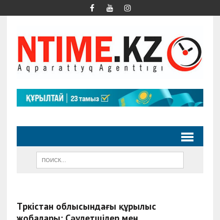
Түркістан облысындағы құрылыс
жобалары: Сәулетшілер мен