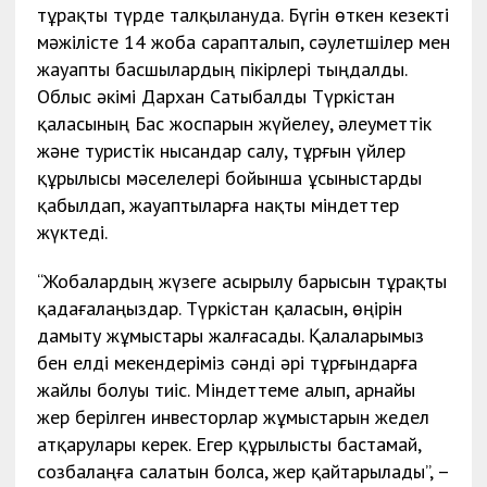
тұрақты түрде талқылануда. Бүгін өткен кезекті
мәжілісте 14 жоба сарапталып, сәулетшілер мен
жауапты басшылардың пікірлері тыңдалды.
Облыс әкімі Дархан Сатыбалды Түркістан
қаласының Бас жоспарын жүйелеу, әлеуметтік
және туристік нысандар салу, тұрғын үйлер
құрылысы мәселелері бойынша ұсыныстарды
қабылдап, жауаптыларға нақты міндеттер
жүктеді.
“Жобалардың жүзеге асырылу барысын тұрақты
қадағалаңыздар. Түркістан қаласын, өңірін
дамыту жұмыстары жалғасады. Қалаларымыз
бен елді мекендеріміз сәнді әрі тұрғындарға
жайлы болуы тиіс. Міндеттеме алып, арнайы
жер берілген инвесторлар жұмыстарын жедел
атқарулары керек. Егер құрылысты бастамай,
созбалаңға салатын болса, жер қайтарылады”, –