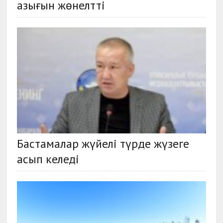
азығын жөнелтті
Бастамалар жүйелі түрде жүзеге
асып келеді