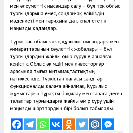
мен әлеуметтік нысандар салу – бұл тек облыс
тұрғындарына емес, сондай-ақ еліміздің
мәдениеті мен тарихына да ықпал ететін
маңызды қадамдар.
Түркістан облысының құрылыс нысандары мен
ғимараттарының сәулеттік жобалары – бұл
тұрғындардың жайлы өмір сүруіне арналған
кеңістік. Облыс әкімдігі мен инвесторлар
арасында тығыз ынтымақтастықтың
нәтижесінде, Түркістан қаласы сәнді әрі
функционалды қалаға айналмақ. Құрылыс
жұмыстарын тұрақты бақылау мен сапаға деген
талаптар тұрғындарға жайлы өмір сүру үшін
маңызды шарттардың бірі болып табылады.