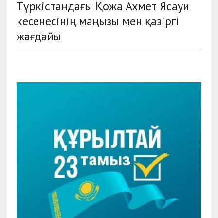
Түркістандағы Қожа Ахмет Ясауи
кесенесінің маңызы мен қазіргі
жағдайы