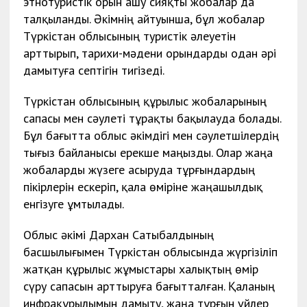
этнотуристік орын ашу сияқты жобалар да
талқыланды. Әкімнің айтуынша, бұл жобалар
Түркістан облысының туристік әлеуетін
арттырып, тарихи-мәдени орындарды одан әрі
дамытуға септігін тигізеді.
Түркістан облысының құрылыс жобаларының
сапасы мен сәулеті тұрақты бақылауда болады.
Бұл бағытта облыс әкімдігі мен сәулетшілердің
тығыз байланысы ерекше маңызды. Олар жаңа
жобаларды жүзеге асыруда тұрғындардың
пікірлерін ескеріп, қала өміріне жаңашылдық
енгізуге ұмтылады.
Облыс әкімі Дархан Сатыбалдының
басшылығымен Түркістан облысында жүргізіліп
жатқан құрылыс жұмыстары халықтың өмір
сүру сапасын арттыруға бағытталған. Қаланың
инфрақұрылымын дамыту, жаңа тұрғын үйлер