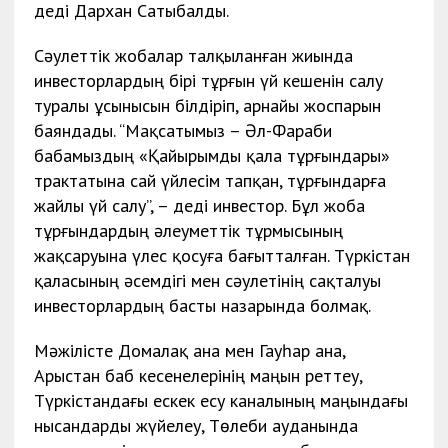
деді Дархан Сатыбалды.
Сәулеттік жобалар талқыланған жиында
инвесторлардың бірі тұрғын үй кешенін салу
туралы ұсынысын білдіріп, арнайы жоспарын
баяндады. “Мақсатымыз – Әл-Фараби
бабамыздың «Қайырымды қала тұрғындары»
трактатына сай үйлесім тапқан, тұрғындарға
жайлы үй салу”, – деді инвестор. Бұл жоба
тұрғындардың әлеуметтік тұрмысының
жақсаруына үлес қосуға бағытталған. Түркістан
қаласының әсемдігі мен сәулетінің сақталуы
инвесторлардың басты назарында болмақ.
Мәжілісте Домалақ ана мен Гауһар ана,
Арыстан баб кесенелерінің маңын реттеу,
Түркістандағы ескек есу каналының маңындағы
нысандарды жүйелеу, Төлеби ауданында