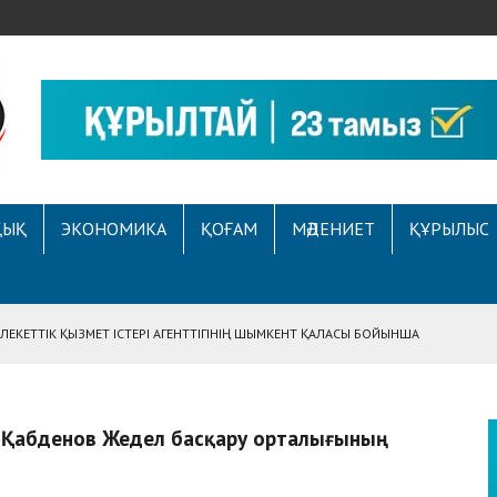
ҚЫҚ
ЭКОНОМИКА
ҚОҒАМ
МӘДЕНИЕТ
ҚҰРЫЛЫС
ЕКЕТТІК ҚЫЗМЕТ ІСТЕРІ АГЕНТТІГІНІҢ ШЫМКЕНТ ҚАЛАСЫ БОЙЫНША
НЕ АРНАЛҒАН АУҚЫМДЫ МЕРЕКЕЛІК ІС-ШАРА ӨТТІ
АСЫНА ЖҮГІНГЕН АЗАМАТТЫҢ ҚҰҚЫҒЫ ҚАЛПЫНА КЕЛТІРІЛДІ
Е ҚҰҚЫҚТЫҚ САУАТТЫЛЫҚ МӘСЕЛЕЛЕРІ ТАЛҚЫЛАНДЫ
А СҰХБАТ БЕРІЛДІ
т Қабденов Жедел басқару орталығының