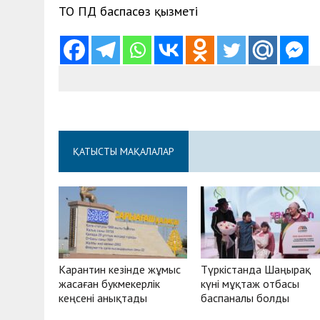
ТО ПД баспасөз қызметі
ҚАТЫСТЫ МАҚАЛАЛАР
Карантин кезінде жұмыс
Түркістанда Шаңырақ
жасаған букмекерлік
күні мұқтаж отбасы
кеңсені анықтады
баспаналы болды