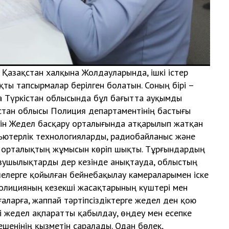
азақстан халқына Жолдауларында, ішкі істер
ты тапсырмалар берілген болатын. Соның бірі –
ңда Түркістан облысында бұл бағытта ауқымды
стан облысы Полиция департаментінің бастығы
гін Жедел басқару орталығында атқарылып жатқан
пьютерлік технологияларды, радиобайланыс және
 орталықтың жұмысын көріп шықты. Тұрғындардың
бұзушылықтарды дер кезінде анықтауда, облыстың
елерге қойылған бейнебақылау камераларымен іске
Полицияның кезекші жасақтарының күштері мен
аларға, жаппай тәртіпсіздіктерге жедел ден қою
ті жедел ақпаратты қабылдау, өңдеу мен есепке
енінің қызметін саралады. Одан бөлек,