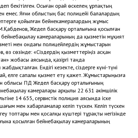
деп бекітілген. Осыған орай өскелең ұрпақтың
скен емес. Яғни облыстың бас полицейі балалардың
ктептерге қойылған бейнекамералардың жұмыс
М.Қабденов, Жедел басқару орталығына қосылған
 бейнебақылау камераларының да қызметін мұқият
зметі мен ондағы полицейлердің жұмыстарын
, өз сөзінде: «Сіздердің қызметтеріңіз асқан
тан» жобасы аясында, қазіргі таңда
бдықталған. Ендігі кезекте, сіздерге күні-түні
ай, елге сапалы қызмет ету қажет. Жұмыстарыңызға
істан облысы ПД Жедел басқару орталығының
небақылау камералары арқылы 22 631 әкімшілік
ьтіне 14 655, сервистік полиция аясында іске
ағым мен хабарламалар келіп түскен. Келіп түскен
еу топтары мен қосалқы күштері тұрақты негізінде
ығына қосылған бейнебақылау камераларының