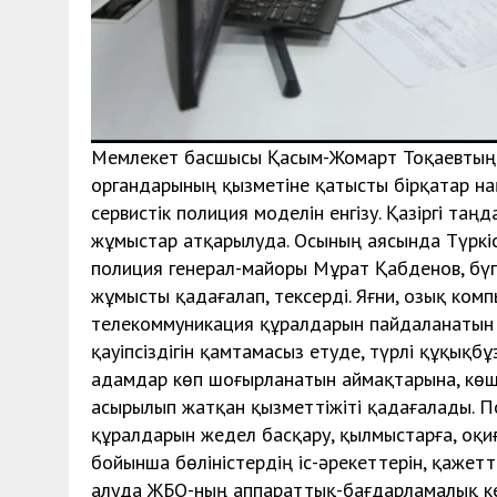
Мемлекет басшысы Қасым-Жомарт Тоқаевтың Қ
органдарының қызметіне қатысты бірқатар нақ
сервистік полиция моделін енгізу. Қазіргі та
жұмыстар атқарылуда. Осының аясында Түркі
полиция генерал-майоры Мұрат Қабденов, бү
жұмысты қадағалап, тексерді. Яғни, озық ком
телекоммуникация құралдарын пайдаланатын
қауіпсіздігін қамтамасыз етуде, түрлі құқық
адамдар көп шоғырланатын аймақтарына, көш
асырылып жатқан қызметтіжіті қадағалады. 
құралдарын жедел басқару, қылмыстарға, оқиғ
бойынша бөліністердің іс-әрекеттерін, қажет
алуда ЖБО-ның аппараттық-бағдарламалық кеш