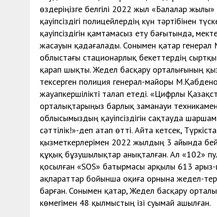
өздеріңізге белгілі 2022 жыл «Балалар жылы» 
қауіпсіздігі полицейлердің күн тәртібінен тү
қауіпсіздігін қамтамасыз ету бағытында, ме
жасауын қадағалады. Сонымен қатар генерал 
облыстағы стационарлық бекеттердің сыртқы
қарап шықты. Жедел басқару орталығының қы
тексерген полиция генерал-майоры М.Қабденов
жауапкершілікті талап етеді. «Цифрлы Қазақс
орталықтарыңыз барлық заманауи техникамен жа
облысымыздың қауіпсіздігін сақтауда шаршам
сәттілік!»-деп атап өтті. Айта кетсек, Түрк
қызметкерлерімен 2022 жылдың 3 айында бей
құқық бұзушылықтар анықталған. Ал «102» пул
қосылған «SOS» батырмасы арқылы 613 арыз-ш
ақпараттар бойынша оқиға орнына жедел-терг
барған. Сонымен қатар, Жедел басқару ортал
көмегімен 48 қылмыстың ізі суымай ашылған.