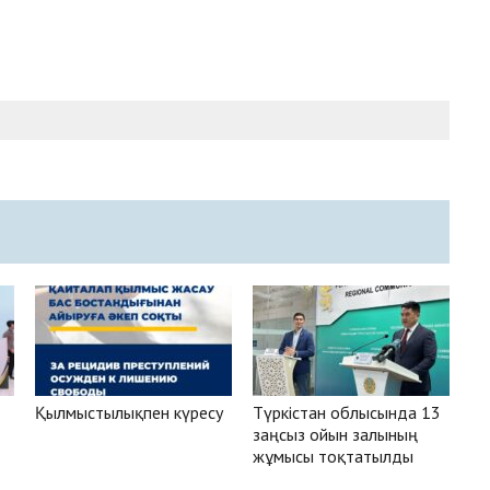
Қылмыстылықпен күресу
Түркістан облысында 13
заңсыз ойын залының
жұмысы тоқтатылды