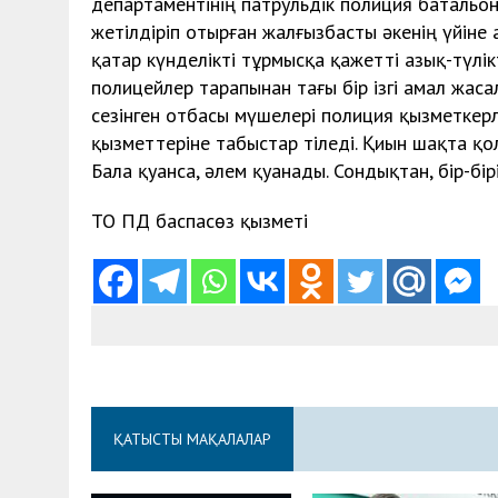
департаментінің патрульдік полиция батальон
жетілдіріп отырған жалғызбасты әкенің үйіне
қатар күнделікті тұрмысқа қажетті азық-түлі
полицейлер тарапынан тағы бір ізгі амал жа
сезінген отбасы мүшелері полиция қызметкерле
қызметтеріне табыстар тіледі. Қиын шақта қо
Бала қуанса, әлем қуанады. Сондықтан, бір-бі
ТО ПД баспасөз қызметі
ҚАТЫСТЫ МАҚАЛАЛАР