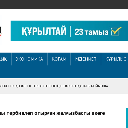
ҚЫҚ
ЭКОНОМИКА
ҚОҒАМ
МӘДЕНИЕТ
ҚҰРЫЛЫС
ЕКЕТТІК ҚЫЗМЕТ ІСТЕРІ АГЕНТТІГІНІҢ ШЫМКЕНТ ҚАЛАСЫ БОЙЫНША
АСЫНА ЖҮГІНГЕН АЗАМАТТЫҢ ҚҰҚЫҒЫ ҚАЛПЫНА КЕЛТІРІЛДІ
 АУҚЫМДЫ МЕРЕКЕЛІК ІС-ШАРА ӨТТІ
аны тәрбиелеп отырған жалғызбасты әкеге
Е ҚҰҚЫҚТЫҚ САУАТТЫЛЫҚ МӘСЕЛЕЛЕРІ ТАЛҚЫЛАНДЫ
А СҰХБАТ БЕРІЛДІ