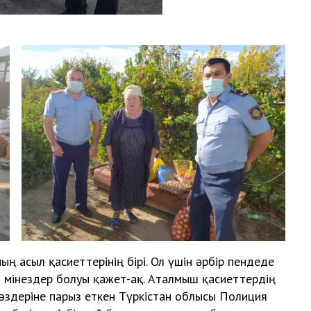
ның асыл қасиеттерінің бірі. Ол үшін әрбір пендеде
і мінездер болуы қажет-ақ. Аталмыш қасиеттердің
 өздеріне парыз еткен Түркістан облысы Полиция