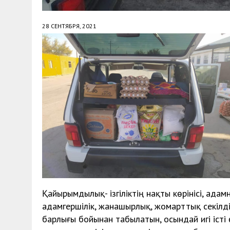
28 СЕНТЯБРЯ, 2021
Қайырымдылық- ізгіліктің нақты көрінісі, адам
адамгершілік, жанашырлық, жомарттық секілд
барлығы бойынан табылатын, осындай игі істі