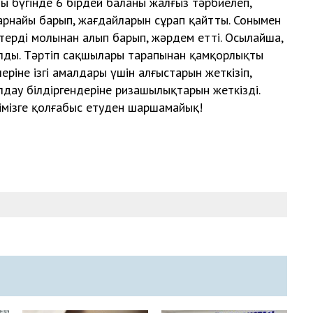
ы бүгінде 6 бірдей баланы жалғыз тәрбиелеп,
 арнайы барып, жағдайларын сұрап қайтты. Сонымен
ктерді молынан алып барып, жәрдем етті. Осылайша,
салды. Тәртіп сақшылары тарапынан қамқорлықты
ріне ізгі амалдары үшін алғыстарын жеткізіп,
лдау білдіргендеріне ризашылықтарын жеткізді.
рімізге қолғабыс етуден шаршамайық!