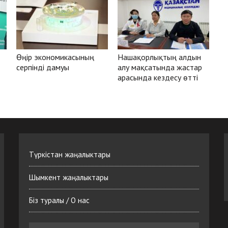
Өңір экономикасының
Нашақорлықтың алдын
серпінді дамуы
алу мақсатында жастар
арасында кездесу өтті
Түркістан жаңалыктары
Шымкент жаңалыктары
Біз туралы / О нас