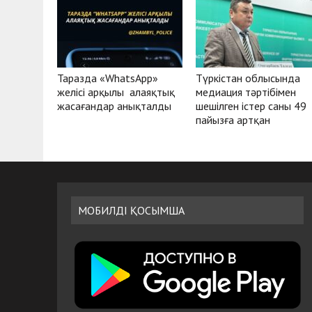
Таразда «WhatsApp»
Түркістан облысында
желісі арқылы алаяқтық
медиация тәртібімен
жасағандар анықталды
шешілген істер саны 49
пайызға артқан
МОБИЛДІ ҚОСЫМША