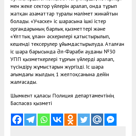
мен жеке сектор үйлерін аралап, онда тұрып
жатқан азаматтар туралы мәлімет жинайтын
болады. «Учаске» іс шарасына ішкі істер
органдарының барлық қызметтері және
«Ұлттық ұлан» әскерилері қатыстырылып,
кешенді тексерулер ұйымдастырылуда. Аталған
іс шара барысында Әл-Фараби ауданы №30
УПП қызметкерлері тұрғын үйлерді аралап,
түсіндіру жұмыстарын жүргізді. Іс шара
ағымдағы жылдың 1 желтоқсанына дейін
жалғасады.
Шымкент қаласы Полиция департаментінің
Баспасөз қызметі