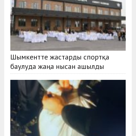
Шымкентте жастарды спортқа
баулуда жаңа нысан ашылды