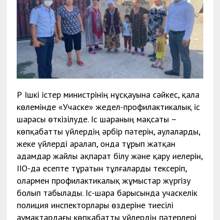
ҚР Ішкі істер министрінің нұсқауына сәйкес, қала
көлемінде «Учаске» жедел-профилактикалық іс
шарасы өткізілуде. Іс шараның мақсаты –
көпқабатты үйлердің әрбір пәтерін, аулаларды,
жеке үйлерді аралап, онда тұрып жатқан
адамдар жайлы ақпарат білу және қару иелерін,
ІІО-да есепте тұратын тұлғаларды тексеріп,
олармен профилактикалық жұмыстар жүргізу
болып табылады. Іс-шара барысында учаскелік
полиция инспекторлары өздеріне тиесілі
аумақтардағы көпқабатты үйлердің пәтерлері