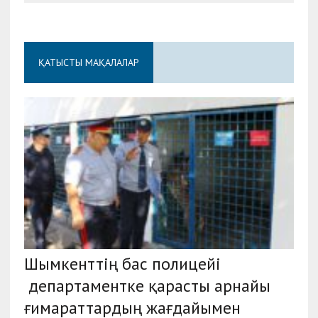
ҚАТЫСТЫ МАҚАЛАЛАР
Шымкенттің бас полицейі
департаментке қарасты арнайы
ғимараттардың жағдайымен