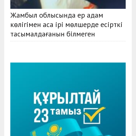
Жамбыл облысында ер адам
көлігімен аса ірі мөлшерде есірткі
тасымалдағанын білмеген