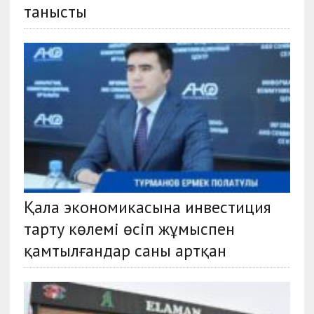
танысты
Қала экономикасына инвестиция
тарту көлемі өсіп жұмыспен
қамтылғандар саны артқан