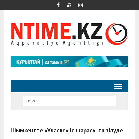
Шымкентте «Учаске» іс шарасы өткізілуде