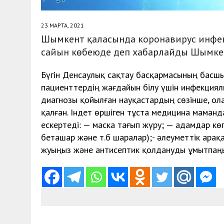
23 МАРТА, 2021
Шымкент қаласында коронавирус инфе
сайын көбеюде деп хабарлайды Шымкен
Бүгін Денсаулық сақтау басқармасының бас
пациенттердің жағдайын білу үшін инфекциял
диагнозы қойылған науқастардың сөзінше, ол
қалған. Індет өршіген тұста медицина маман
ескертеді: — маска тағып жүру; — адамдар к
беташар және т.б шаралар);- әлеуметтік ара
жуыңыз және антисептик қолдануды ұмытпаң