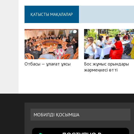
ҚАТЫСТЫ МАҚАЛАЛАР
Отбасы — ұлағат ұясы
Бос жұмыс орындары
жәрмеңкесі өтті
МОБИЛДІ ҚОСЫМША