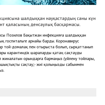
кциясына шалдыққан науқастардың саны күн
т қаласының денсаулық басқармасы.
шысы Позилов Бақытжан инфекцияға шалдыққан
ық госпитальге арнайы барды. Коронавирус
ар той-домалақ пен отырыста болып, сырқаттанып
дары карантиндік шараларды қатаң сақтауды
өп жиналатын орындарға бармаңыз (үйлену тойлары,
қашықтықты сақтау;- жиі қолыңызды сабынмен
ыз.