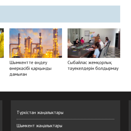
Шымкентте өңдеу
Сыбайлас жемқорлық
өнеркәсібі қарқынды
тәуекелдерін болдырмау
дамыған
Түркістан жаңалыктары
Шымкент жаңалыктары