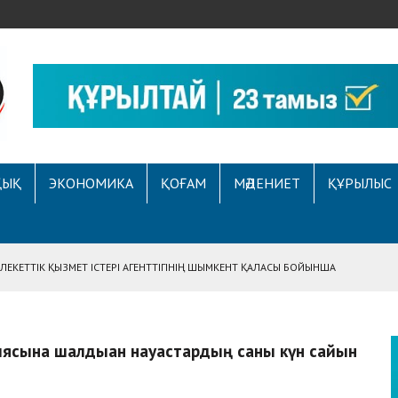
ҚЫҚ
ЭКОНОМИКА
ҚОҒАМ
МӘДЕНИЕТ
ҚҰРЫЛЫС
ЕКЕТТІК ҚЫЗМЕТ ІСТЕРІ АГЕНТТІГІНІҢ ШЫМКЕНТ ҚАЛАСЫ БОЙЫНША
АСЫНА ЖҮГІНГЕН АЗАМАТТЫҢ ҚҰҚЫҒЫ ҚАЛПЫНА КЕЛТІРІЛДІ
 АУҚЫМДЫ МЕРЕКЕЛІК ІС-ШАРА ӨТТІ
сына шалдыққан науқастардың саны күн сайын
Е ҚҰҚЫҚТЫҚ САУАТТЫЛЫҚ МӘСЕЛЕЛЕРІ ТАЛҚЫЛАНДЫ
А СҰХБАТ БЕРІЛДІ