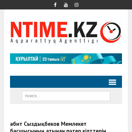
Ғабит Сыздықбеков Мемлекет
басшысының атынан пәтер кілттерін