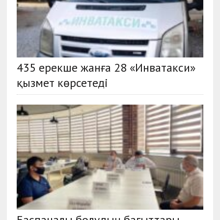
435 ерекше жанға 28 «Инватакси»
қызмет көрсетеді
Баспаналы болудың бағыттары