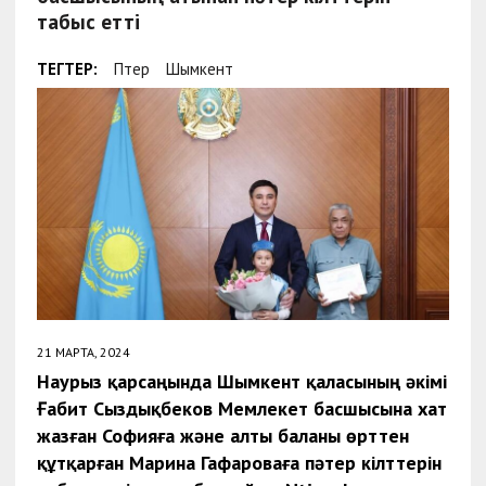
табыс етті
ТЕГТЕР:
Пәтер
Шымкент
21 МАРТА, 2024
Наурыз қарсаңында Шымкент қаласының әкімі
Ғабит Сыздықбеков Мемлекет басшысына хат
жазған Софияға және алты баланы өрттен
құтқарған Марина Гафароваға пәтер кілттерін