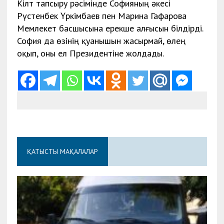
Кілт тапсыру рәсімінде Софияның әкесі
Рүстенбек Үркімбаев пен Марина Гафарова
Мемлекет басшысына ерекше алғысын білдірді.
София да өзінің қуанышын жасырмай, өлең
оқып, оны ел Президентіне жолдады.
ҚАТЫСТЫ МАҚАЛАЛАР