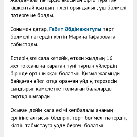
кішкентай қыздың тілегі орындалып, үш бөлмелі
пәтерге ие болды.
Сонымен қатар,
Ғабит Әбдімәжитұлы
төрт
бөлмелі пәтердің кілтін Марина Гафароваға
табыстады.
Естеріңізге сала кетейік, өткен жылдың 16
желтоқсанына қараған түні тұрғын үйлердің
бірінде өрт шыққан болатын. Қызыл жалынды
байқаған әйел отқа оранған үйдің терезесін
сындырып кәмелетке толмаған балаларды
сыртқа шығарды.
Осыған дейін қала әкімі көпбалалы ананың
ерлігіне алғысын білдіріп, төрт бөлмелі пәтердің
кілтін табыстауға уәде берген болатын.