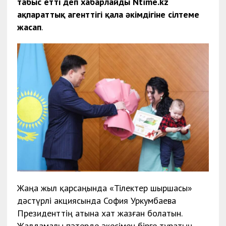
табыс етті деп хабарлайды Ntime.kz
ақпараттық агенттігі қала әкімдігіне сілтеме
жасап
.
Жаңа жыл қарсаңында «Тілектер шыршасы»
дәстүрлі акциясында София Уркумбаева
Президенттің атына хат жазған болатын.
Жалдамалы пәтерде әкесімен бірге тұратын