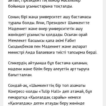
айтып, Президенттің кейбір мәселелер
бойынша ұсыныстарына тоқталды.
Соның бірі жаңа университет ашу бастамасы
туралы болды. Яғни, Президент Шымкентте
Мәдениет және өнер университетін ашу
жөніндегі ұсынысты қолдады. Осыған
орай
Мемлекет басшысы қала әкімі Ғабит
Сыздықбеков пен Мәдениет және ақпарат
министрі Аида Балаеваға тиісті тапсырма берді.
Спикердің айтуынша бұл бастама қаланың
мәдени және білім беру әлеуетін арттыруға
бағытталған.
Сондай-ақ, «Шымкенттің бір топ азаматы
Конгресс-холды «Tulip Hall» деп атамай, бұл
ғимаратқа «Қызғалдақ сарайы» немесе
«Қызғалдақ» деген атауды беру жөнінде