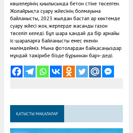
көшелерінің қиылысында бетон үстіне төселген.
Жолайрықта суару жүйесінің болмауына
байланысты, 2023 жылдан бастап әр көктемде
суару жүйесі жоқ жерлерде жасанды газон
төселіп келеді. Бұл шара қандай да бір арнайы
іс-шараларға байланысты емес екенін
мәлімдейміз. Мына фотолардан байқасаңыздар
мұндай тәжірибе бізде бұрыннан бар»-деді.
ҚАТЫСТЫ МАҚАЛАЛАР