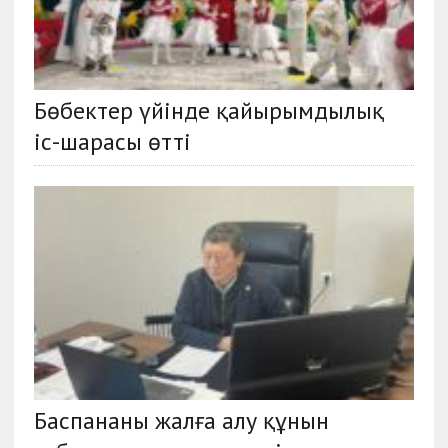
Бөбектер үйінде қайырымдылық
іс-шарасы өтті
Баспананы жалға алу құнын