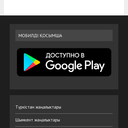
МОБИЛДІ ҚОСЫМША
Түркістан жаңалыктары
Шымкент жаңалыктары