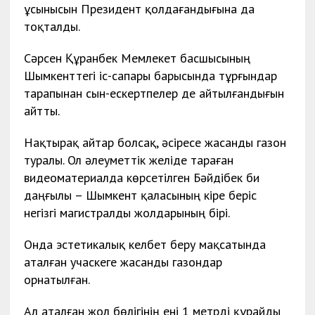
ұсынысын Президент қолдағандығына да
тоқталды.
Сәрсен Құранбек Мемлекет басшысының
Шымкенттегі іс-сапары барысында тұрғындар
тарапынан сын-ескертпелер де айтылғандығын
айтты.
Нақтырақ айтар болсақ, әсіресе жасанды газон
туралы. Ол әлеуметтік желіде тараған
видеоматериалда көрсетілген Бәйдібек би
даңғылы – Шымкент қаласының кіре беріс
негізгі магистралды жолдарының бірі.
Онда эстетикалық келбет беру мақсатында
аталған учаскеге жасанды газондар
орнатылған.
Ал аталған жол бөлігінің ені 1 метрді құрайды