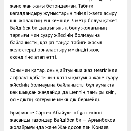
және жан-жағы бетондалған. Табиғи
көгалдандыру жұмыстарын тиімді жүзеге асыру
үшін жолақтың ені кемінде 3 метр болуы қажет.
Бәйдібек би даңғылының бөлу жолағының
тарлығы мен суару жүйесінің болмауына
байланысты, қазіргі таңда табиғи жасыл
желектерді орналастыру мүмкіндігі жоқ
екендігіне атап өтті.
Сонымен қатар, оның айтуынша жаз мезгілінде
асфальт қабатының қатты қызуына және суару
жүйесінің болмауына байланысты бұл аумақта
көк шыққан жағдайда да шөптің тамыры күйіп,
өсімдіктің көгеруіне мүмкіндік бермейді.
Брифингте Сәрсен Абайұлы «бұл секілді
жасанды газондар Бәйдібек би — Арғынбеков
жолайрығында және Жандосов пен Қонаев