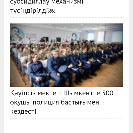
субсидиялау механизмі
түсіндірілді￼
Қауіпсіз мектеп: Шымкентте 500
оқушы полиция бастығымен
кездесті