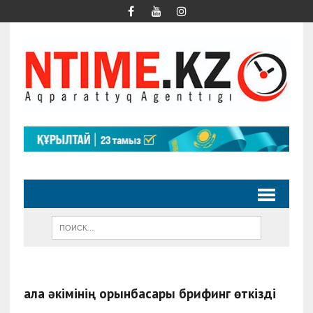
Қала әкімінің орынбасары брифинг өткізді