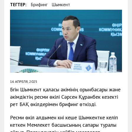
ТЕГТЕР:
Брифинг
Шымкент
16 АПРЕЛЯ, 2025
Бүгін Шымкент қаласы әкімінің орынбасары және
әкімдіктің ресми өкілі Сәрсен Құранбек кезекті
рет БАҚ өкілдерімен брифинг өткізді.
Ресми өкіл алдымен күні кеше Шымкентке келіп
кеткен Мемлекет басшысының сапары туралы