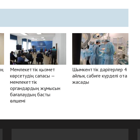
ың
Мемлекеттік қызмет
Шымкенттік дәрігерлер 4
көрсетудің сапасы —
айлық сәбиге күрделі ота
мемлекеттік
жасады
органдардың жұмысын
бағалаудың басты
өлшемі