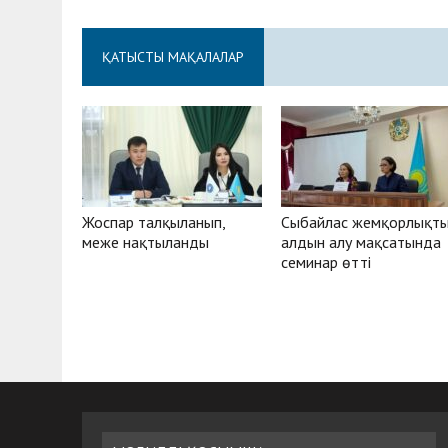
ҚАТЫСТЫ МАҚАЛАЛАР
Жоспар талқыланып,
Сыбайлас жемқорлықт
меже нақтыланды
алдын алу мақсатында
семинар өтті