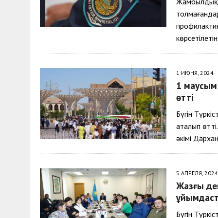
Жамбылдық п
толмағанда
профилактик
көрсетілеті
1 ИЮНЯ, 2024
1 маусым 
өтті
Бүгін Түркі
аталып өтті
әкімі Дарха
5 АПРЕЛЯ, 2024
Жазғы де
ұйымдаст
Бүгін Түркі