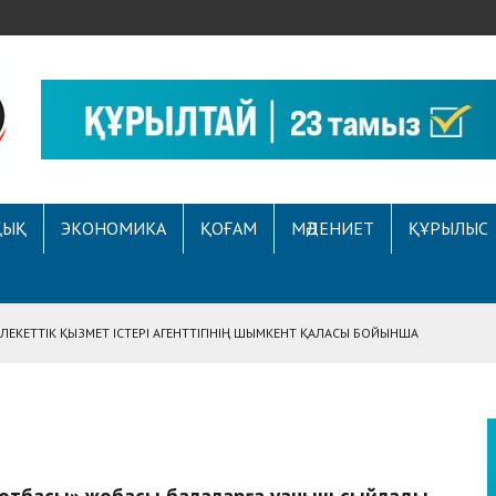
ҚЫҚ
ЭКОНОМИКА
ҚОҒАМ
МӘДЕНИЕТ
ҚҰРЫЛЫС
ЕКЕТТІК ҚЫЗМЕТ ІСТЕРІ АГЕНТТІГІНІҢ ШЫМКЕНТ ҚАЛАСЫ БОЙЫНША
АСЫНА ЖҮГІНГЕН АЗАМАТТЫҢ ҚҰҚЫҒЫ ҚАЛПЫНА КЕЛТІРІЛДІ
 АУҚЫМДЫ МЕРЕКЕЛІК ІС-ШАРА ӨТТІ
Е ҚҰҚЫҚТЫҚ САУАТТЫЛЫҚ МӘСЕЛЕЛЕРІ ТАЛҚЫЛАНДЫ
А СҰХБАТ БЕРІЛДІ
 отбасы» жобасы балаларға қуаныш сыйлады