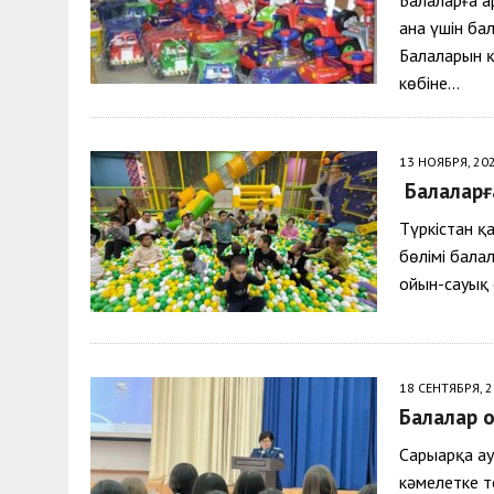
Балаларға а
ана үшін ба
Балаларын қ
көбіне…
13 НОЯБРЯ, 20
Балаларғ
Түркістан қ
бөлімі бала
ойын-сауық 
18 СЕНТЯБРЯ, 
Балалар о
Сарыарқа а
кәмелетке 