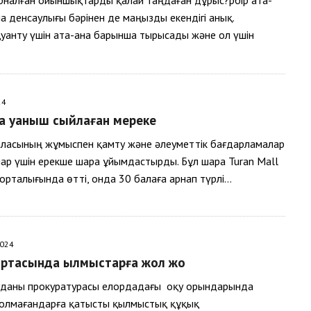
рналған ойыншықтарды қалай таңдаған дұрыс?Әрбір ата-
ла денсаулығы бәрінен де маңызды екендігі анық.
уанту үшін ата-ана барынша тырысады және ол үшін
24
а қуаныш сыйлаған мереке
аласының жұмыспен қамту және әлеуметтік бағдарламалар
лар үшін ерекше шара ұйымдастырды. Бұл шара Turan Mall
орталығында өтті, онда 30 балаға арнап түрлі…
2024
ртасында қылмыстарға жол жоқ
уданы прокуратурасы елордадағы оқу орындарында
толмағандарға қатысты қылмыстық құқық