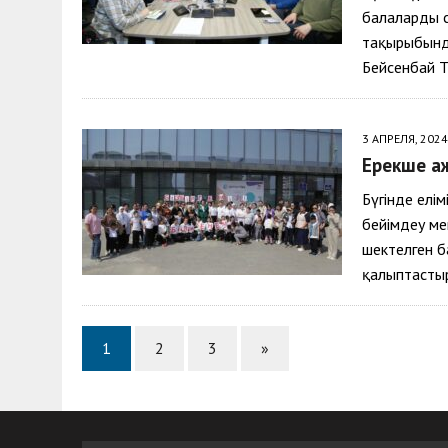
балаларды 
тақырыбында
Бейсенбай Т
3 АПРЕЛЯ, 2024
Ерекше қа
Бүгінде елі
бейімдеу мем
шектелген б
қалыптасты
1
2
3
»