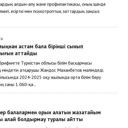
ардың алдын-алу және профилактикасы, оның ішінде
лингі, есірткі мен психотроптық заттардың заңсыз
24
мыңнан астам бала бірінші сынып
рығын аттайды
брифингте Түркістан облысы білім басқармасы
 міндетін атқарушы Жандос Маханбетов мәлімдеді.
блысында 2024-2025 оқу жылында орта білім беру
ң саны 1 060-қа…
ер балалармен орын алатын жазатайым
ды қалай болдырмау туралы айтты