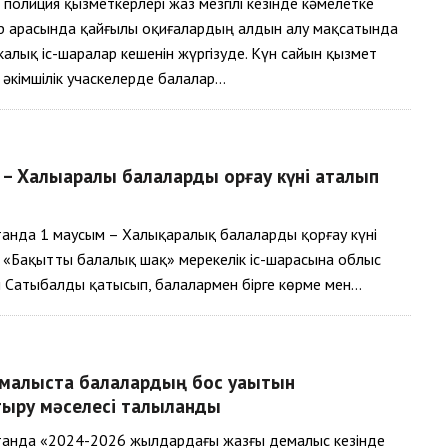
олиция қызметкерлері жаз мезгілі кезінде кәмелетке
р арасында қайғылы оқиғалардың алдын алу мақсатында
алық іс-шаралар кешенін жүргізуде. Күн сайын қызмет
н әкімшілік учаскелерде балалар…
– Халықаралық балаларды қорғау күні аталып
станда 1 маусым – Халықаралық балаларды қорғау күні
. «Бақытты балалық шақ» мерекелік іс-шарасына облыс
н Сатыбалды қатысып, балалармен бірге көрме мен…
малыста балалардың бос уақытын
ыру мәселесі талқыланды
станда «2024-2026 жылдардағы жазғы демалыс кезінде