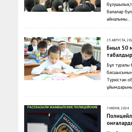
бұзушылықт
балалар бул
айналымы…
23 АВГУСТА, 20
Биыл 50 
табалды
Бұл туралы 
басшысының
Түркістан о
ұйымдарыны
7 ИЮНЯ, 2024
Полицейл
оқиғалар