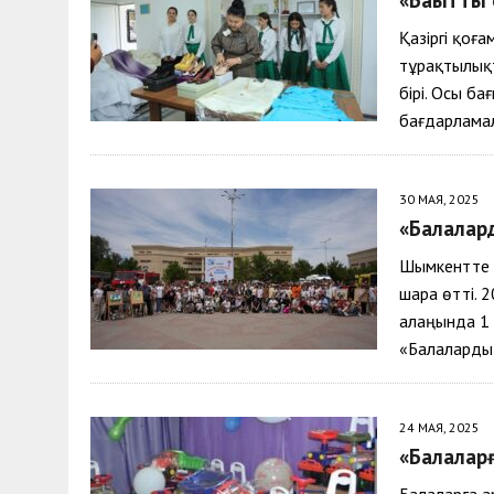
30 МАЯ, 2026
|
ТҮСІНДІРУ ЖҰМЫСТАРЫ ЖҮРГІЗІЛДІ
Қазіргі қоғ
тұрақтылық
бірі. Осы б
бағдарламал
30 МАЯ, 2025
«Балалард
Шымкентте б
шара өтті.
алаңында 1 
«Балалард
24 МАЯ, 2025
«Балалар