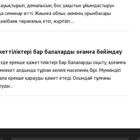
сауықтырып, демалысын, бос уақытын ұйымдастыру»
 семинар өтті. Жиынға облыс әкімінің орынбасары
әжібаев төрағалық етіп, жүргізіп…
жеттіліктері бар балаларды қоғамға бейімдеу
мізде ерекше қажеттіліктері бар балаларды оқыту, қоғамға
лекет алдында тұрған келелі мәселенің бірі. Мүмкіндігі
ала ерекше қарауды қажет етеді. Осындай тұлғаны
руды…