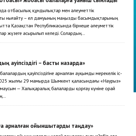
амда отбасылық құндылықтар мен әлеуметтік
ты нығайту – ел дамуының маңызды басымдықтарының
ағытта Қазақстан Республикасында бірнеше әлеуметтік
ар жүзеге асырылып келеді. Солардың…
ың қауіпсіздігі – басты назарда»
алалардың қауіпсіздігіне арналған ауқымды мерекелік іс-
 2025 жылғы 29 мамырда Шымкент қаласындағы «Наурыз»
маусым — Халықаралық балаларды қорғау күніне орай
ың…
ға арналған ойыншықтарды таңдау»