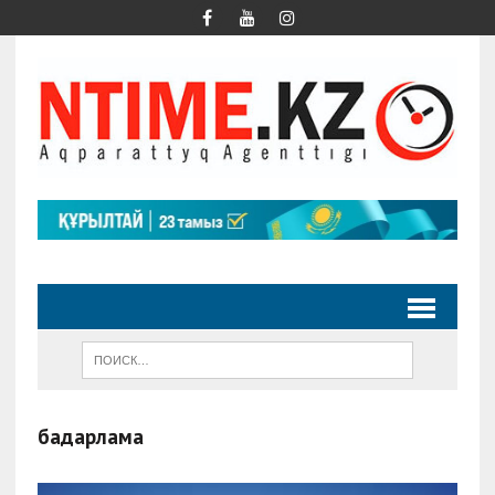
бағдарлама