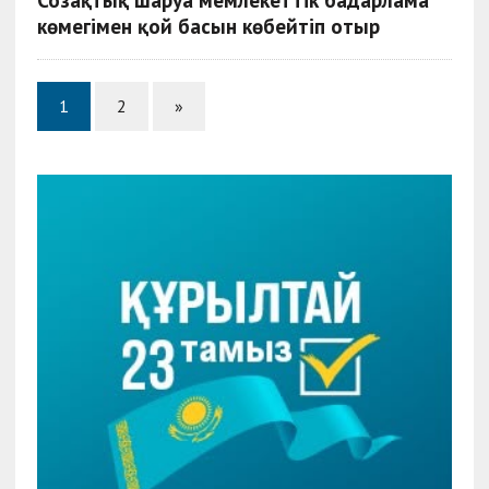
көмегімен қой басын көбейтіп отыр
1
2
»