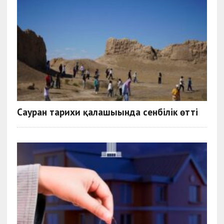
Сауран тарихи қалашығында сенбілік өтті