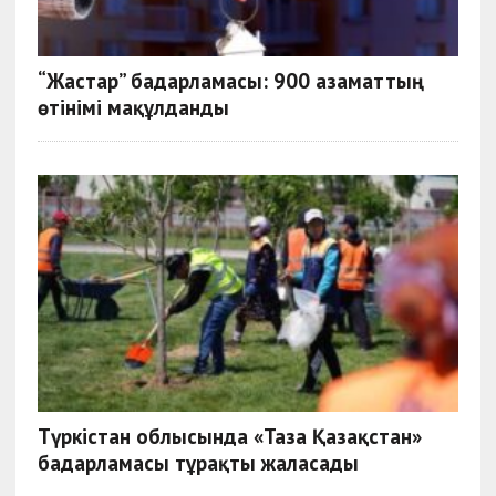
“Жастар” бағдарламасы: 900 азаматтың
өтінімі мақұлданды
Түркістан облысында «Таза Қазақстан»
бағдарламасы тұрақты жалғасады