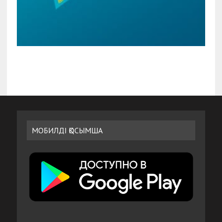
МОБИЛДІ ҚОСЫМША