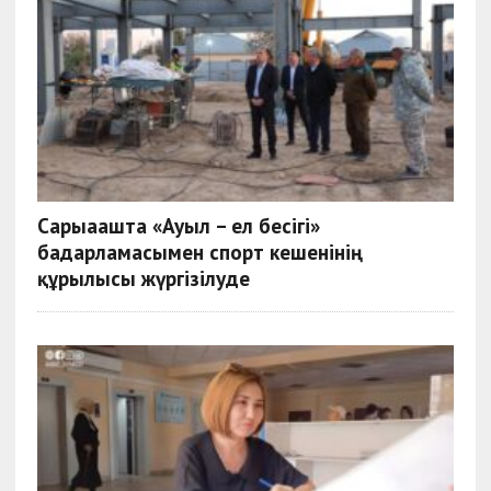
Сарыағашта «Ауыл – ел бесігі»
бағдарламасымен спорт кешенінің
құрылысы жүргізілуде