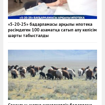
«5-20-25» бағдарламасы арқылы ипотека
рәсімдеген 100 азаматқа сатып алу келісім
шарты табысталды
Созақтық шаруа мемлекеттік бағдарлама