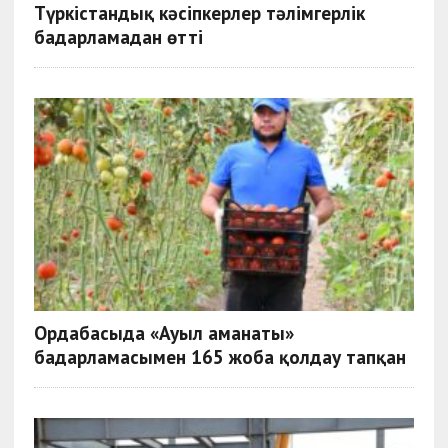
Түркістандық кәсіпкерлер тәлімгерлік
бағдарламадан өтті
Ордабасыда «Ауыл аманаты»
бағдарламасымен 165 жоба қолдау тапқан