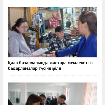
Қала базарларында жастарға мемлекеттік
бағдарламалар түсіндірілді