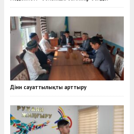
Діни сауаттылықты арттыру