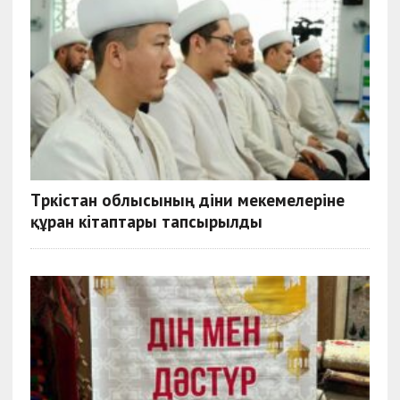
Түркістан облысының діни мекемелеріне
құран кітаптары тапсырылды