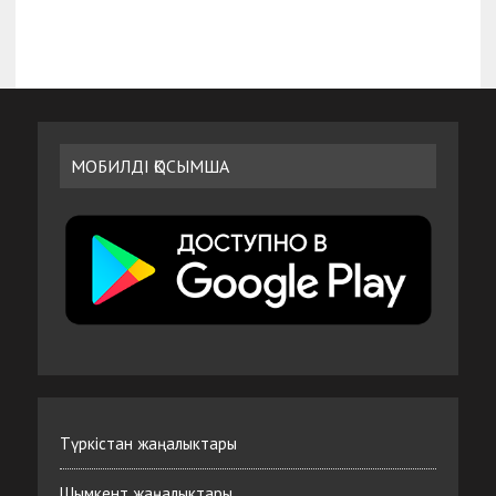
МОБИЛДІ ҚОСЫМША
Түркістан жаңалыктары
Шымкент жаңалыктары