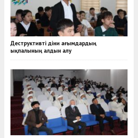
Деструктивті діни ағымдардың
ықпалының алдын алу