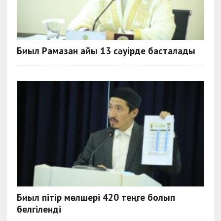
Биыл Рамазан айы 13 сәуірде басталады
Биыл пітір мөлшері 420 теңге болып
белгіленді