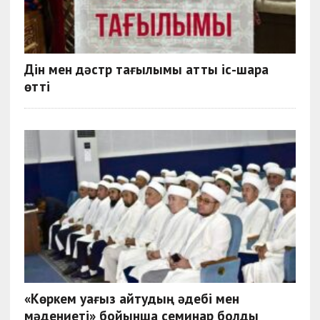
Дін мен дәстүр тағылымы атты іс-шара
өтті
«Көркем уағыз айтудың әдебі мен
мәдениеті» бойынша семинар болды