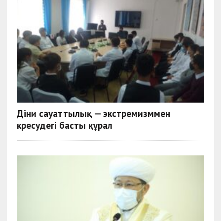
Діни сауаттылық — экстремизммен
күресудегі басты құрал