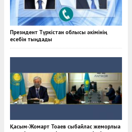
Президент Түркістан облысы әкімінің
есебін тыңдады
Қасым-Жомарт Тоқаев сыбайлас жемқорлыққа