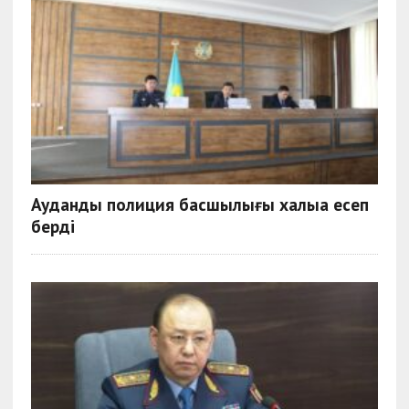
Аудандық полиция басшылығы халыққа есеп
берді