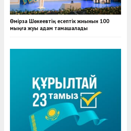
Өмірзақ Шөкеевтің есептік жиынын 100
мыңға жуық адам тамашалады