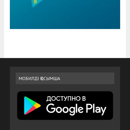
МОБИЛДІ ҚОСЫМША