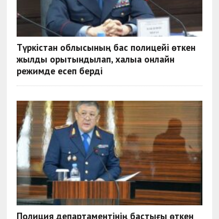
Түркістан облысының бас полицейі өткен
жылды қорытындылап, халыққа онлайн
режимде есеп берді
Полиция департаментінің бастығы өткен