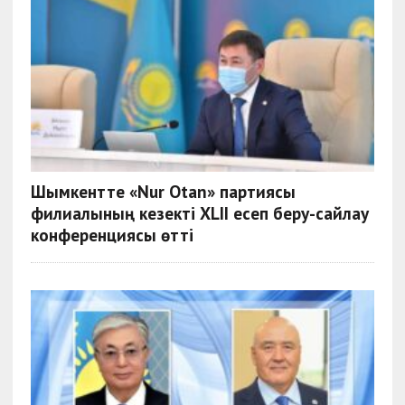
Шымкентте «Nur Otan» партиясы
филиалының кезекті XLII есеп беру-сайлау
конференциясы өтті