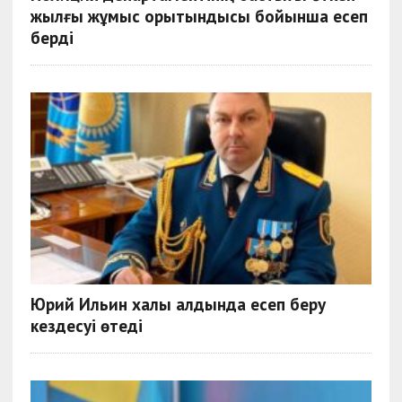
жылғы жұмыс қорытындысы бойынша есеп
берді
Юрий Ильин халық алдында есеп беру
кездесуі өтеді