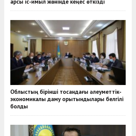
қарсы іс-қимыл жөнінде кеңес өткізді
Облыстың бірінші тоқсандағы әлеуметтік-
экономикалық даму қорытындылары белгілі
болды