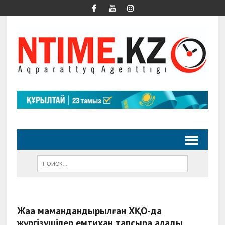
Жаңа мамандандырылған ХҚО-да
жүргізушілер емтихан тапсыра алады