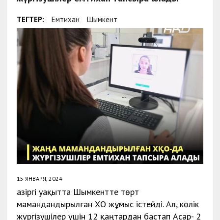
ТЕГТЕР:
Емтихан
Шымкент
15 ЯНВАРЯ, 2024
Қазіргі уақытта Шымкентте төрт
мамандандырылған ХҚО жұмыс істейді. Ал, көлік
жүргізушілер үшін 12 қаңтардан бастап Асар- 2