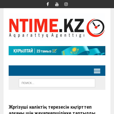
Жүргізуші көліктің терезесін күңгірттеп
алғаны үшін жауапкершілікке тартылды