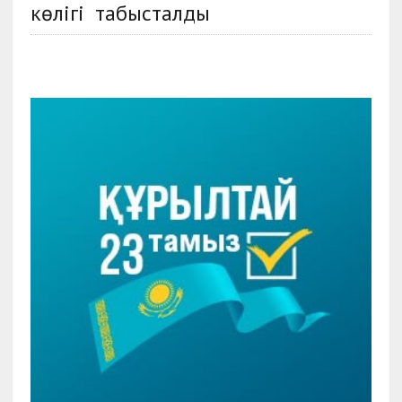
көлігі табысталды