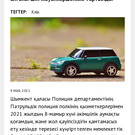
ТЕГТЕР:
Көлік
9 МАЯ, 2021
Шымкент қаласы Полиция департаментінің
Патрульдік полиция полкінің қызметкерлерімен
2021 жылдың 8-мамыр күні әкімшілік аумақты
қоғамдық және жол қауіпсіздігін қамтамасыз
ету кезінде терезесі күңгірттелген мемлекеттік