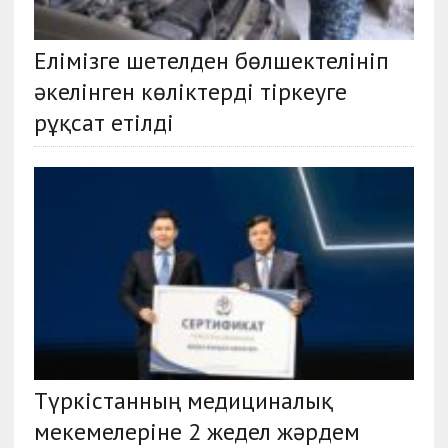
Елімізге шетелден бөлшектелініп
әкелінген көліктерді тіркеуге
рұқсат етілді
Түркістанның медициналық
мекемелеріне 2 жедел жәрдем