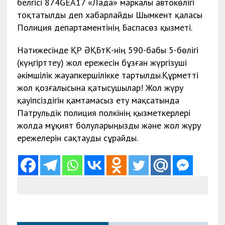
белгісі 874GEA17 «Лада» маркалы автокөлігі
тоқтатылды деп хабарлайды Шымкент қаласы
Полиция департаментінің Баспасөз қызметі.
Нәтижесінде ҚР ӘҚБтК-нің 590-бабы 5-бөлігі
(күңгірттеу) жол ережесін бұзған жүргізуші
әкімшілік жауапкершілікке тартылды.Құрметті
жол қозғалысына қатысушылар! Жол жүру
қауіпсіздігін қамтамасыз ету мақсатында
Патрульдік полиция полкінің қызметкерлері
жолда мұқият болуларыңызды және жол жүру
ережелерін сақтауды сұрайды.