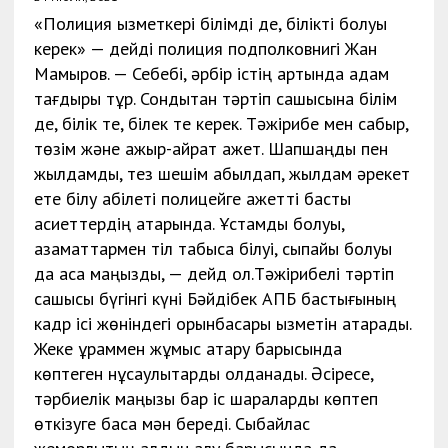
«Полиция қызметкері білімді де, білікті болуы
керек» — дейді полиция подполковнигі Жан
Мамыров. — Себебі, әрбір істің артында адам
тағдыры тұр. Сондықтан тәртіп сақшысына білім
де, білік те, білек те керек. Тәжірибе мен сабыр,
төзім және қажыр-қайрат қажет. Шапшаңдық пен
жылдамдық, тез шешім қабылдап, жылдам әрекет
ете білу қабілеті полицейге қажетті басты
қасиеттердің қатарында. Ұстамды болуы,
азаматтармен тіл табыса білуі, сыпайы болуы
да аса маңызды, — дейд ол.Тәжірибелі тәртіп
сақшысы бүгінгі күні Бәйдібек АПБ бастығының
кадр ісі жөніндегі орынбасары қызметін атқарады.
Жеке құраммен жұмыс атқару барысында
көптеген нұсқаулықтарды қолданады. Әсіресе,
тәрбиелік маңызы бар іс шараларды көптеп
өткізуге баса мән береді. Сыбайлас