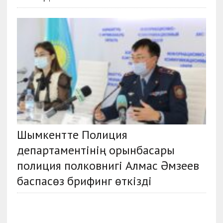
Шымкентте Полиция
департаментінің орынбасары
полиция полковнигі Алмас Әмзеев
баспасөз брифинг өткізді