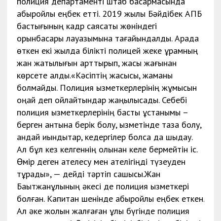
полиция департаменті штаб басқармасында
абыройлы еңбек етті. 2019 жылы Бәйдібек АПБ
бастығының кадр саясаты жөніндегі
орынбасары лауазымына тағайындалды. Арада
өткен екі жылда білікті полицей жеке құрамның
жан жақтылығын арттырып, жақсы жағынан
көрсете алды.«Кәсіптің жақсысы, жаманы
болмайды. Полиция қызметкерлерінің жұмысын
оңай деп ойлайтындар жаңылысады. Себебі
полиция қызметкерлерінің басты ұстанымы –
берген антына берік болу, қызметінде таза болу,
қандай қиындықтар, кедергілер болса да шыдау.
Ал бұл кез келгеннің қолынан келе бермейтін іс.
Өмір деген қателесу мен қателігіңді түзеуден
тұрады», — дейді тәртіп сақшысы.Жан
Бақытжанұлының әкесі де полиция қызметкері
болған. Капитан шенінде абыройлы еңбек еткен.
Ал әке жолын жалғаған ұлы бүгінде полиция