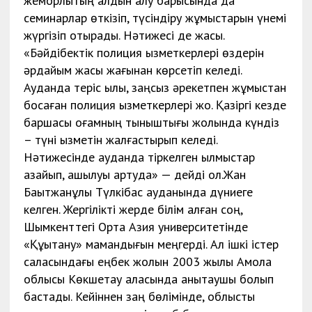
жемқорлықтың алдын алу барысында да
семинарлар өткізіп, түсіндіру жұмыстарын үнемі
жүргізіп отырады. Нәтижесі де жақсы.
«Бәйдібектік полиция қызметкерлері өздерін
әрдайым жақсы жағынан көрсетіп келеді.
Ауданда теріс қылық, заңсыз әрекетпен жұмыстан
босаған полиция қызметкерлері жоқ. Қазіргі кезде
баршасы қоғамның тыныштығы жолында күндіз
– түні қызметін жалғастырып келеді.
Нәтижесінде ауданда тіркелген қылмыстар
азайып, ашылуы артуда» — дейді ол.Жан
Бақытжанұлы Түлкібас ауданында дүниеге
келген. Жергілікті жерде білім алған соң,
Шымкенттегі Орта Азия университетінде
«Құқықтану» мамандығын меңгерді. Ал ішкі істер
саласындағы еңбек жолын 2003 жылы Ақмола
облысы Көкшетау қаласында анықтаушы болып
бастады. Кейіннен заң бөлімінде, облыстық