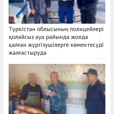
Түркістан облысының полицейлері
қолайсыз ауа райында жолда
қалған жүргізушілерге көмектесуді
жалғастыруда