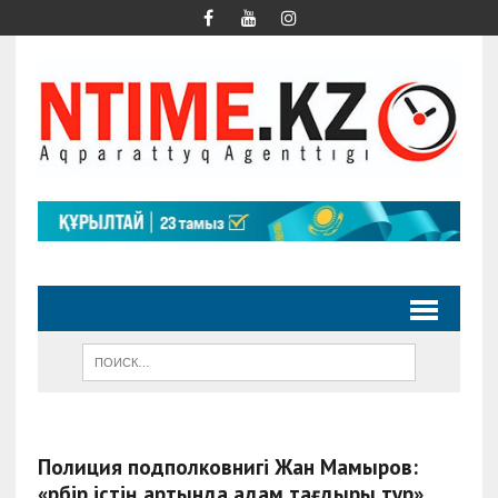
Полиция подполковнигі Жан Мамыров:
«Әрбір істің артында адам тағдыры тұр»