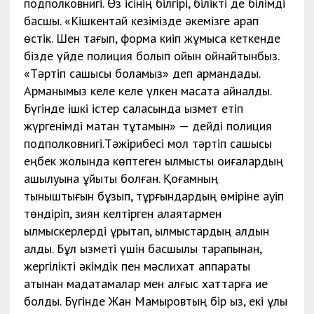
подполковнигі. Өз ісінің білгірі, білікті де білімді
басшы. «Кішкентай кезімізде әкемізге қарап
өстік. Шен тағып, форма киіп жұмысқа кеткенде
бізде үйде полиция болып ойын ойнайтынбыз.
«Тәртіп сақшысы боламыз» деп армандадық.
Арманымыз келе келе үлкен мақсатқа айналды.
Бүгінде ішкі істер саласында қызмет етіп
жүргенімді мақтан тұтамын» — дейді полиция
подполковнигі.Тәжірибесі мол тәртіп сақшысы
еңбек жолында көптеген қылмыстық оқиғалардың
ашылуына ұйытқы болған. Қоғамның
тыныштығын бұзып, тұрғындардың өміріне қауіп
төндіріп, зиян келтірген алаяқтармен
қылмыскерлерді құрықтап, қылмыстардың алдын
алды. Бұл қызметі үшін басшылық тарапынан,
жергілікті әкімдік пен мәслихат аппараты
атынан мадақтамалар мен алғыс хаттарға ие
болды. Бүгінде Жан Мамыровтың бір қыз, екі ұлы