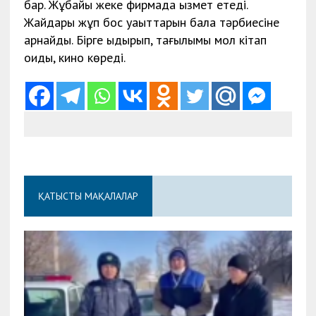
бар. Жұбайы жеке фирмада қызмет етеді.
Жайдары жұп бос уақыттарын бала тәрбиесіне
арнайды. Бірге қыдырып, тағылымы мол кітап
оқиды, кино көреді.
ҚАТЫСТЫ МАҚАЛАЛАР