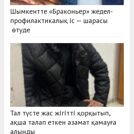
Шымкентте «Браконьер» жедел-
профилактикалық іс — шарасы
өтуде
Тал түсте жас жігітті қорқытып,
ақша талап еткен азамат қамауға
алынды