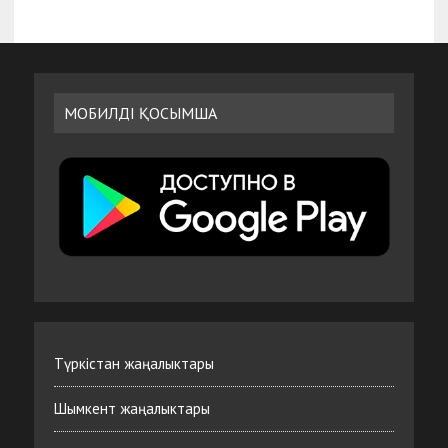
МОБИЛДІ ҚОСЫМША
Түркістан жаңалыктары
Шымкент жаңалыктары