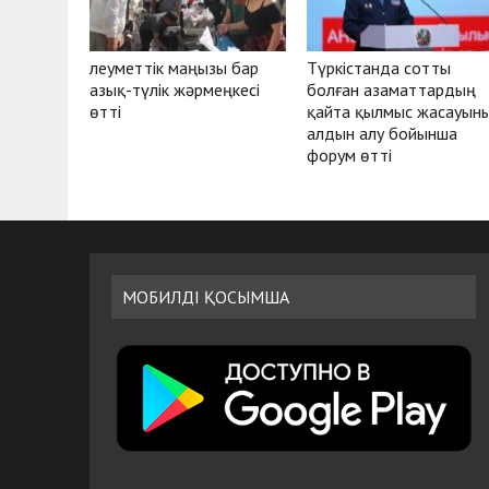
Әлеуметтік маңызы бар
Түркістанда сотты
азық-түлік жәрмеңкесі
болған азаматтардың
өтті
қайта қылмыс жасауын
алдын алу бойынша
форум өтті
МОБИЛДІ ҚОСЫМША