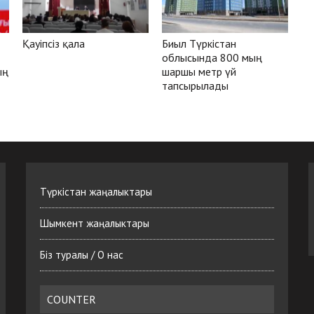
Қауіпсіз қала
Биыл Түркістан
облысында 800 мың
ың
шаршы метр үй
тапсырылады
Түркістан жаңалыктары
Шымкент жаңалыктары
Біз туралы / О нас
COUNTER