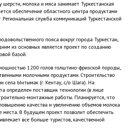
 шерсти, молока и мяса занимает Туркестанская
ляется обеспечение областного центра продуктами
т Региональная служба коммуникаций Туркестанской
родовольственного пояса вокруг города Туркестан,
дним из основных является проект по созданию
овой базой.
 мощностью 1200 голов голштино-фризской породы,
ственными молочными продуктами. Строительство
 села Ынтымак (г. Кентау, с/о Шага). На
кта определен поставщик технологии (в лице
строительно-монтажные работы. Планируется, что
 повышению качества и увеличению объемов молока
е места. В будущем проект позволит обеспечить
ивлекает все больше туристов, качественной