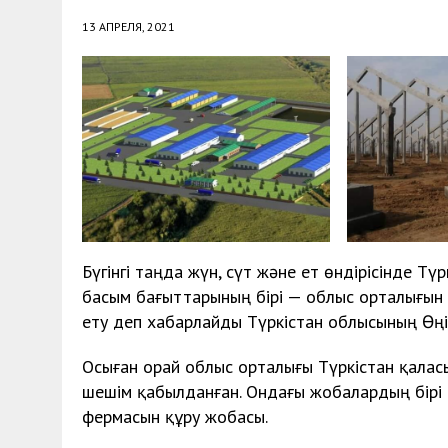
13 АПРЕЛЯ, 2021
Бүгінгі таңда жүн, сүт және ет өндірісінде Тү
басым бағыттарының бірі — облыс орталығын 
ету деп хабарлайды Түркістан облысының Өңі
Осыған орай облыс орталығы Түркістан қалас
шешім қабылданған. Ондағы жобалардың бірі
фермасын құру жобасы.