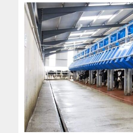
30 МАЯ, 2026
|
ТҮСІНДІРУ ЖҰМЫСТАРЫ ЖҮРГІЗІЛДІ