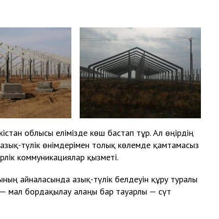
ркістан облысы елімізде көш бастап тұр. Ал өңірдің
азық-түлік өнімдерімен толық көлемде қамтамасыз
рлік коммуникациялар қызметі.
ының айналасында азық-түлік белдеуін құру туралы
 — мал бордақылау алаңы бар тауарлы — сүт