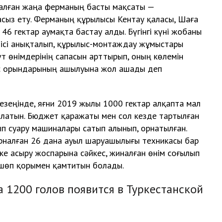
алған жаңа ферманың басты мақсаты —
сыз ету. Ферманың құрылысы Кентау қаласы, Шаға
6 гектар аумақта бастау алды. Бүгінгі күні жобаны
шісі анықталып, құрылыс-монтаждау жұмыстары
т өнімдерінің сапасын арттырып, оның көлемін
мыс орындарының ашылуына жол ашады деп
езеңінде, яғни 2019 жылы 1000 гектар алқапта мал
олатын. Бюджет қаражаты мен сол кезде тартылған
п суару машиналары сатып алынып, орнатылған.
арналған 26 дана ауыл шаруашылығы техникасы бар
ке асыру жоспарына сәйкес, жиналған өнім соғылып
-шөп қорымен қамтитын болады.
 1200 голов появится в Туркестанской