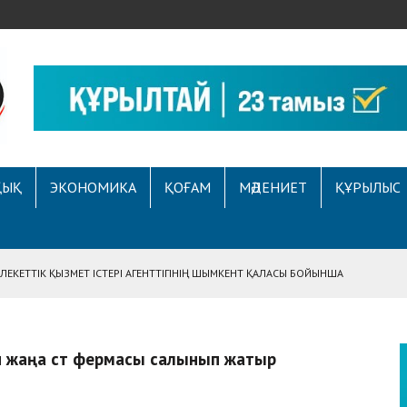
ҚЫҚ
ЭКОНОМИКА
ҚОҒАМ
МӘДЕНИЕТ
ҚҰРЫЛЫС
ЕКЕТТІК ҚЫЗМЕТ ІСТЕРІ АГЕНТТІГІНІҢ ШЫМКЕНТ ҚАЛАСЫ БОЙЫНША
АСЫНА ЖҮГІНГЕН АЗАМАТТЫҢ ҚҰҚЫҒЫ ҚАЛПЫНА КЕЛТІРІЛДІ
 АУҚЫМДЫ МЕРЕКЕЛІК ІС-ШАРА ӨТТІ
н жаңа сүт фермасы салынып жатыр
Е ҚҰҚЫҚТЫҚ САУАТТЫЛЫҚ МӘСЕЛЕЛЕРІ ТАЛҚЫЛАНДЫ
А СҰХБАТ БЕРІЛДІ