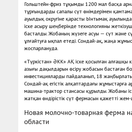
Гольштейн-фриз тұқымды 1200 мал басқа арн
тұрғындарды сапалы сүт өнімдерімен қамтама
ауылдық округіне қарасты Ынтымақ ауылында 4
іске асыру шеңберінде технологияны жеткізу
басталды. Жобаның жүзеге асуы — сүт және сү
ұлғайтуға ықпал етеді. Сондай-ақ, жаңа жұ
жоспарлануда.
«Түркістан» ӘКК» АҚ іске қосылған алғашқы к
азығы дақылдарын өсіру жобасын бастаған б
инвестицияларды пайдаланып, 18 жаңбырлаты
Сондай-ақ егістік алқаптардағы жұмыстарға 
машина-трактор стансасы құрылды. Жобаны іс
жатқан өндірістік сүт фермасын қажетті жем
Новая молочно-товарная ферма на
области