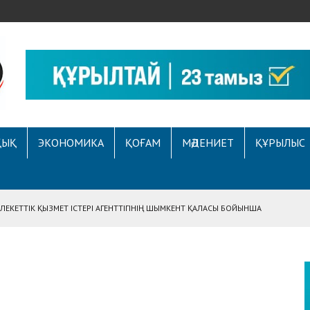
ҚЫҚ
ЭКОНОМИКА
ҚОҒАМ
МӘДЕНИЕТ
ҚҰРЫЛЫС
ЕКЕТТІК ҚЫЗМЕТ ІСТЕРІ АГЕНТТІГІНІҢ ШЫМКЕНТ ҚАЛАСЫ БОЙЫНША
АСЫНА ЖҮГІНГЕН АЗАМАТТЫҢ ҚҰҚЫҒЫ ҚАЛПЫНА КЕЛТІРІЛДІ
 АУҚЫМДЫ МЕРЕКЕЛІК ІС-ШАРА ӨТТІ
Е ҚҰҚЫҚТЫҚ САУАТТЫЛЫҚ МӘСЕЛЕЛЕРІ ТАЛҚЫЛАНДЫ
А СҰХБАТ БЕРІЛДІ