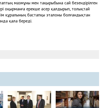
ітаптың маз­мұны мен тақырыбына сай безен­дірілген
тері оқырманға ерек­­ше әсер қалдырып, толықтай
білім құралының бастапқы эталоны болғандықтан
нда қала береді.