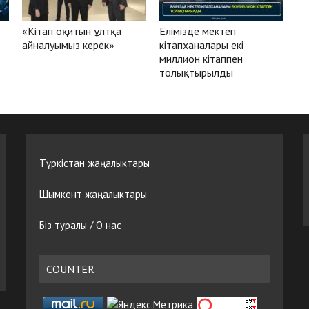
«Кітап оқитын ұлтқа
Елімізде мектеп
айналуымыз керек»
кітапханалары екі
миллион кітаппен
толықтырылды
Түркістан жаңалыктары
Шымкент жаңалыктары
Біз туралы / О нас
COUNTER