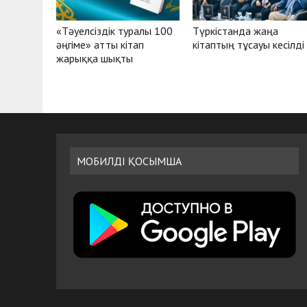
«Тәуелсіздік туралы 100
Түркістанда жаңа
әңгіме» атты кітап
кітаптың тұсауы кесілді
жарыққа шықты
МОБИЛДІ ҚОСЫМША