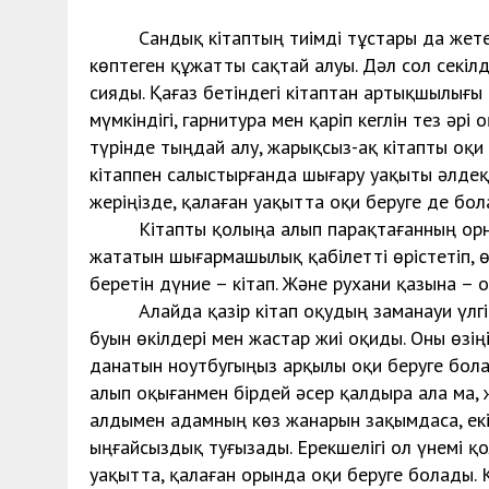
Сандық кітаптың тиімді тұстары да жетерлі
көптеген құжатты сақтай алуы. Дәл сол секілд
сияды. Қағаз бетіндегі кітаптан артықшылығы к
мүмкіндігі, гарнитура мен қаріп кеглін тез әрі 
түрінде тыңдай алу, жарықсыз-ақ кітапты оқи 
кітаппен салыстырғанда шығару уақыты әлдеқ
жеріңізде, қалаған уақытта оқи беруге де бол
Кітапты қолыңа алып парақтаған­ның орны 
жататын шығармашылық қабілетті өрістетіп, 
беретін дүние – кітап. Және рухани қазына – о
Алайда қазір кітап оқудың заманауи үлгісі 
буын өкілдері мен жастар жиі оқиды. Оны өзің
данатын ноутбугыңыз арқылы оқи беруге болад
алып оқығанмен бірдей әсер қалдыра ала ма, 
алдымен адамның көз жанарын зақымдаса, екі
ыңғайсыздық туғызады. Ерекшелігі ол үнемі қо
уақытта, қалаған орында оқи беруге болады.