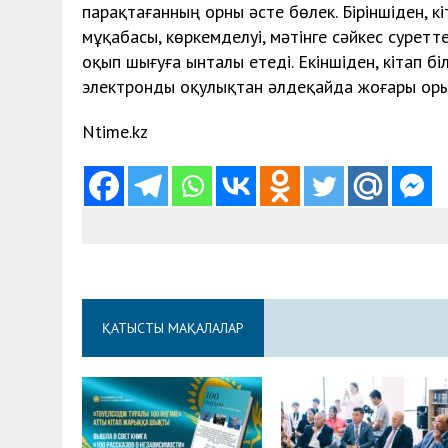
парақтағанның орны әсте бөлек. Біріншіден, к
мұқабасы, көркемделуі, мә­тін­ге сәйкес сурет
оқып шығуға ынталы етеді. Екіншіден, кітап 
электронды оқулықтан әлдеқайда жоғары оры
Ntime.kz
ҚАТЫСТЫ МАҚАЛАЛАР