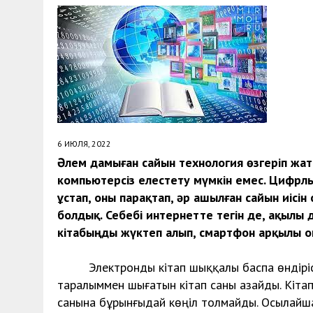
30 МАЯ, 2026
|
ТҮСІНДІРУ ЖҰМЫСТАРЫ ЖҮРГІЗІЛДІ
6 ИЮЛЯ, 2022
Әлем дамыған сайын технология өзгеріп жат
компьютерсіз елестету мүмкін емес. Цифрл
ұстап, оны парақтап, әр ашылған сайын иісі
болдық. Себебі интернетте тегін де, ақылы 
кітабыңды жүктеп алып, смартфон арқылы оқ
Электронды кітап шыққалы баспа өндірісін
таралыммен шы­ғатын кітап саны азайды. Кіта
санына бұрынғыдай көңіл толмайды. Осылайша,