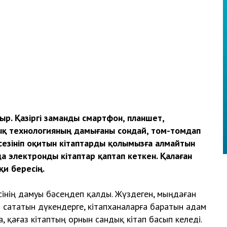
ыр. Қазіргі заманды смартфон, планшет,
ық технологияның дамығаны сондай, том-томдап
н сезініп оқитын кітаптарды қолымызға алмайтын
да электронды кітаптар қаптап кеткен. Қалаған
и бересің.
ің дамуы бәсеңдеп қалды. Жүздеген, мыңдаған
п сататын дүкендерге, кітапханаларға баратын адам
 қағаз кітаптың орнын сандық кітап басып келеді.