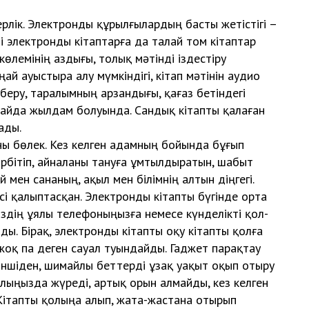
к. Электронды құрылғылардың басты жетістігі –
і электронды кітаптарға да талай том кітаптар
өлемінің аздығы, толық мәтінді іздес­тіру
оңай ауыстыра алу мүмкіндігі, кітап мәтінін аудио
беру, таралымның арзандығы, қағаз бетіндегі
айда жылдам болуын­да. Сандық кітапты қалаған
ады.
бөлек. Кез келген адамның бойында бұғып
өрбітіп, айналаны тануға ұмтылдыратын, шабыт
й мен сананың, ақыл мен білімнің алтын діңгегі.
қалыптасқан. Электронды кітап­ты бүгінде орта
іздің ұялы телефоныңызға немесе күнделікті қол­
ы. Бірақ, электронды кітапты оқу кітапты қолға
жоқ па деген сауал туындайды. Гаджет парақтау
ншіден, шимайлы беттерді ұзақ уақыт оқып отыру
лыңызда жүре­ді, артық орын алмайды, кез келген
 Кітапты қолыңа алып, жата-жастана отырып