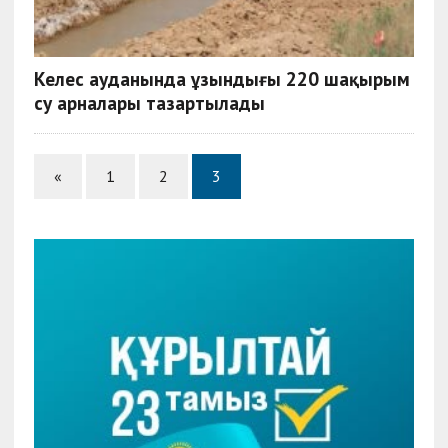
Келес ауданында ұзындығы 220 шақырым
су арналары тазартылады
«
1
2
3