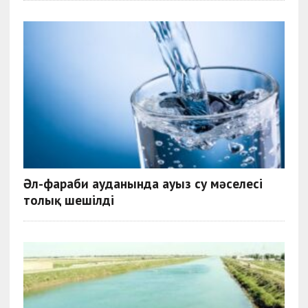
Әл-фараби ауданында ауыз су мәселесі
толық шешілді