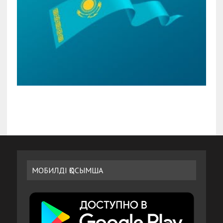
МОБИЛДІ ҚОСЫМША