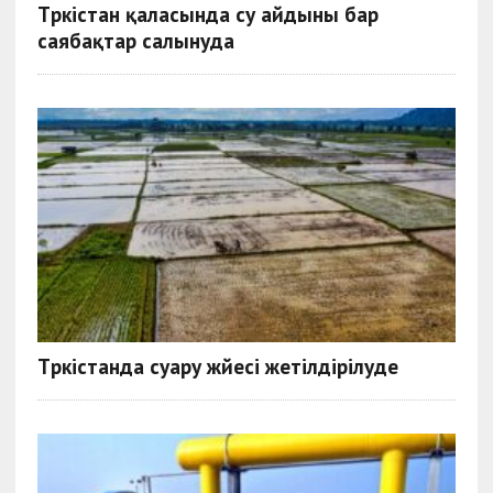
Түркістан қаласында су айдыны бар
саябақтар салынуда
Түркістанда суару жүйесі жетілдірілуде