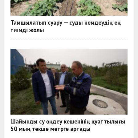
Тамшылатып суару — суды үнемдеудің ең
тиімді жолы
Шайынды су өңдеу кешенінің қуаттылығы
50 мың текше метрге артады