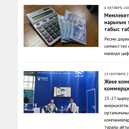
6 ОКТЯБРЯ, 20
Мемлекет 
нарығын 
табыс та
Ресми дерек
сегменттегі 
мәнінде циф
29 СЕНТЯБРЯ, 
Жеке ком
коммерция
25-27 қырк
өнеркәсіпті
орталығыны
компанияла
туралы айт