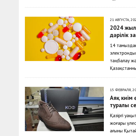
21 АВГУСТА, 20
2024 жыл
дәрілік з
14 тамыздан
электронды
таңбалау жә
Қазақстанн
15 ФЕВРАЛЯ, 2
Аяқ киім 
туралы се
Қазіргі уақ
жоғары үлес
ағыны Қытай