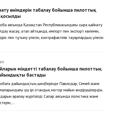
нату өнімдерін таңбалау бойынша пилоттық
е қосылды
оба аясында Қазақстан Республикасындағы сыра қайнату
лдау жасау, атап айтқанда, импорт пен экспорт көлемін,
іріс пен тұтыну үлесін, контрафактілік тауарлардың үлесін
023
йларын міндетті таңбалау бойынша пилоттық
айындықты бастады
обаға дайындықтың шеңберінде Павлодар, Семей және
аларындағы үш ірі отандық мотор майын өндірушілердің
ндарын аралау жүргізілді. Сапар аясында логистика және
стерін,…