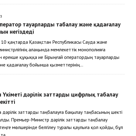
23
оператор тауарларды таңбалау және қадағалау
ын негіздеді
 10 қаңтарда Қазақстан Республикасы Сауда және
министрлігінің алаңында мемлекеттік монополияға
н ерекше құқыққа ие Бірыңғай оператордың тауарларды
әне қадағалау бойынша қызметтерінің…
 Үкіметі дәрілік заттарды цифрлық таңбалау
екітті
 дәрілік заттарды таңбалауға бақылау таңбасының шекті
лды. Премьер-Министр дәрілік заттарды таңбалау
 теңге мөлшерінде белгілеу туралы қаулыға қол қойды, бұл
ытта…