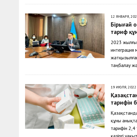
12 ЯНВАРЯ, 20
Бірыңғай 
тариф құн
2023 жылғы
интеграция 
жатқызылға
таңбалау ж
19 ИЮЛЯ, 2022
Қазақстан
тарифін б
Қазақстанда
құны анықта
тарифін 2,4
қазіргі уақ