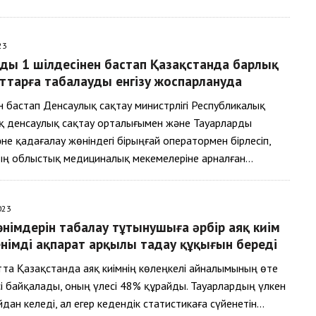
23
дың 1 шілдесінен бастап Қазақстанда барлық
аттарға таңбалауды енгізу жоспарлануда
 бастап Денсаулық сақтау министрлігі Республикалық
қ денсаулық сақтау орталығымен және Тауарларды
не қадағалау жөніндегі бірыңғай оператормен бірлесіп,
ың облыстық медициналық мекемелеріне арналған…
023
өнімдерін таңбалау тұтынушыға әрбір аяқ киім
німді ақпарат арқылы таңдау құқығын береді
ытта Қазақстанда аяқ киімнің көлеңкелі айналымының өте
і байқалады, оның үлесі 48% құрайды. Тауарлардың үлкен
дан келеді, ал егер кедендік статистикаға сүйенетін…