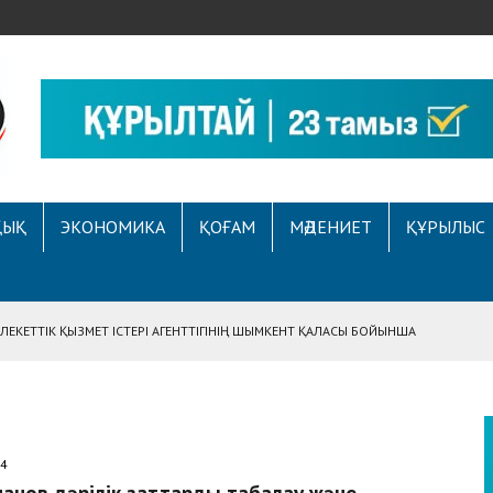
ҚЫҚ
ЭКОНОМИКА
ҚОҒАМ
МӘДЕНИЕТ
ҚҰРЫЛЫС
ЕКЕТТІК ҚЫЗМЕТ ІСТЕРІ АГЕНТТІГІНІҢ ШЫМКЕНТ ҚАЛАСЫ БОЙЫНША
АСЫНА ЖҮГІНГЕН АЗАМАТТЫҢ ҚҰҚЫҒЫ ҚАЛПЫНА КЕЛТІРІЛДІ
 АУҚЫМДЫ МЕРЕКЕЛІК ІС-ШАРА ӨТТІ
Е ҚҰҚЫҚТЫҚ САУАТТЫЛЫҚ МӘСЕЛЕЛЕРІ ТАЛҚЫЛАНДЫ
24
А СҰХБАТ БЕРІЛДІ
анов дәрілік заттарды таңбалау және