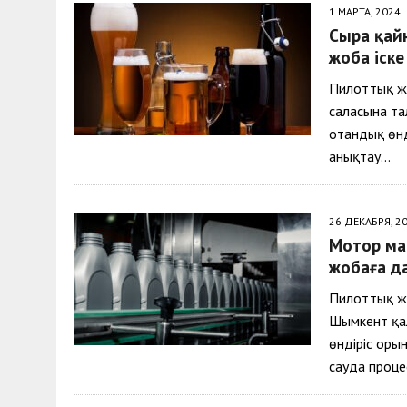
1 МАРТА, 2024
Сыра қай
жоба іск
Пилоттық ж
саласына та
отандық өнд
анықтау…
26 ДЕКАБРЯ, 2
Мотор ма
жобаға д
Пилоттық ж
Шымкент қал
өндіріс оры
сауда проце