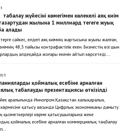
23
таңбалау жүйесінің көмегімен көлеңкелі аяқ киім
тазартудан жылына 1 миллиард теңгеге жуық
ба алады
терге сәйкес, елдегі аяқ киімнің жартысына жуығы жалған,
өнімнің 48,5 пайызы контрафактілік екен. Бизнестің өзі шын
рлардың әлдеқайда жоғары екенін айтып көрсетеді….
2023
паниялардың қоймалық есебіне арналған
лық таңбалаудың презентациясы өткізілді
үйек аралығында Иннопром.Қазақстан халықаралық
к көрмесіне қатысу аясында Цифрлық экономиканы дамыту
ң қызметкерлері көрме қатысушыларына жеке
рдың қоймалық есебіне арналған коммерциялық таңбалау
ып…