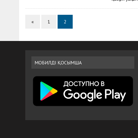
«
1
2
МОБИЛДІ ҚОСЫМША