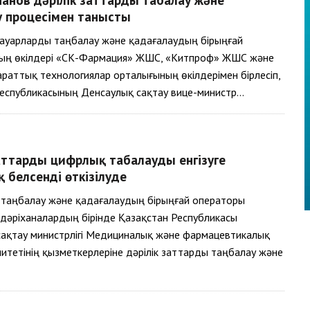
у процесімен танысты
Тауарларды таңбалау және қадағалаудың бірыңғай
ың өкілдері «СК-Фармация» ЖШС, «Китпроф» ЖШС және
раттық технологиялар орталығының өкілдерімен бірлесіп,
Республикасының Денсаулық сақтау вице-министр…
аттарды цифрлық таңбалауды енгізуге
 белсенді өткізілуде
 таңбалау және қадағалаудың бірыңғай операторы
дәріханалардың бірінде Қазақстан Республикасы
ақтау министрлігі Медициналық және фармацевтикалық
итетінің қызметкерлеріне дәрілік заттарды таңбалау және