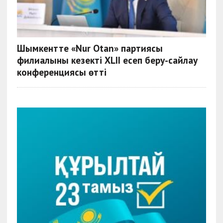
Шымкентте «Nur Otan» партиясы
филиалының кезекті XLII есеп беру-сайлау
конференциясы өтті