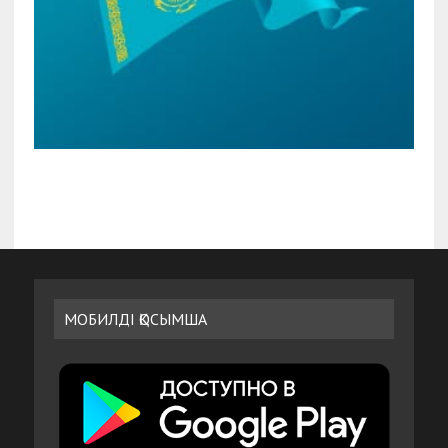
МОБИЛДІ ҚОСЫМША