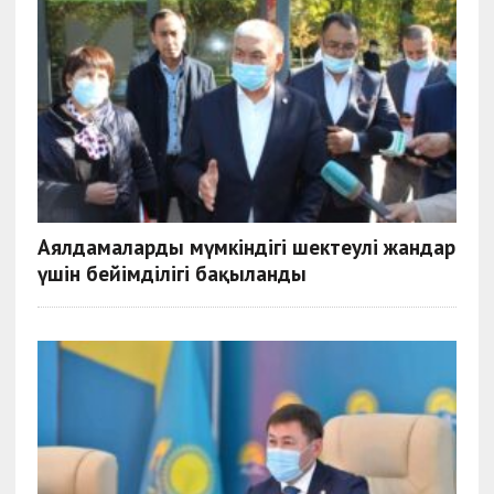
Аялдамалардың мүмкіндігі шектеулі жандар
үшін бейімділігі бақыланды